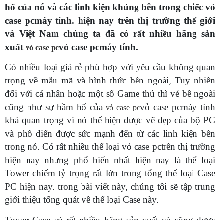
hố của nó và các linh kiện khủng bên trong chiếc vỏ
case pcmáy tính. hiện nay trên thị trường thế giới
và Việt Nam chúng ta đã có rất nhiều hãng sản
xuất
vỏ case pcmáy tính.
vỏ case pc
Có nhiều loại giá rẻ phù hợp với yêu cầu không quan
trọng về mẫu mã và hình thức bên ngoài, Tuy nhiên
đối với cá nhân hoặc một số Game thủ thì vẻ bề ngoài
cũng như sự hầm hố của
vỏ case pcmáy tính
vỏ case pc
khá quan trọng vì nó thể hiện được vẽ đẹp của bộ PC
và phô diển được sức mạnh đến từ các linh kiện bên
trong nó. Có rất nhiều thể loại vỏ case pctrên thị trường
hiện nay nhưng phổ biến nhất hiện nay là thể loại
Tower chiếm tỷ trọng rất lớn trong tổng thể loại Case
PC hiện nay. trong bài viết này, chúng tôi sẽ tập trung
giới thiệu tổng quát về thể loại Case này.
Tower Case có rất nhiều hãng sản xuất và cũng được