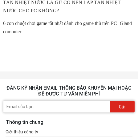
TẢN NHIỆT NƯỚC LÀ GÌ? CÓ NÊN LẮP TẢN NHIỆT
NƯỚC CHO PC KHÔNG?
6 con chuột chơi game tốt nhất dành cho game thủ trên PC- Gland
computer
ĐĂNG KÝ NHẬN EMAIL THÔNG BÁO KHUYẾN MẠI HOẶC
ĐỂ ĐƯỢC TƯ VẤN MIỄN PHÍ
Gửi
Thông tin chung
Giới thiệu công ty