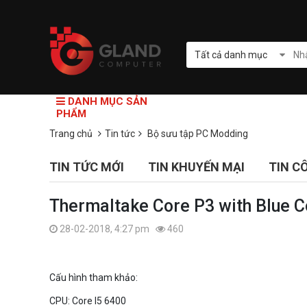
Tất cả danh mục
DANH MỤC SẢN
PHẨM
Trang chủ
Tin tức
Bộ sưu tập PC Modding
TIN TỨC MỚI
TIN KHUYẾN MẠI
TIN C
Thermaltake Core P3 with Blue C
28-02-2018, 4:27 pm
460
Cấu hình tham khảo:
CPU: Core I5 6400