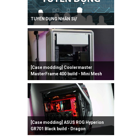
TUYỂN DỤNG NHÂN SỰ
[Case modding] Coolermaster
MasterFrame 400 build - Mini Mesh
[Case modding] ASUS ROG Hyperion
GR701 Black build - Dragon