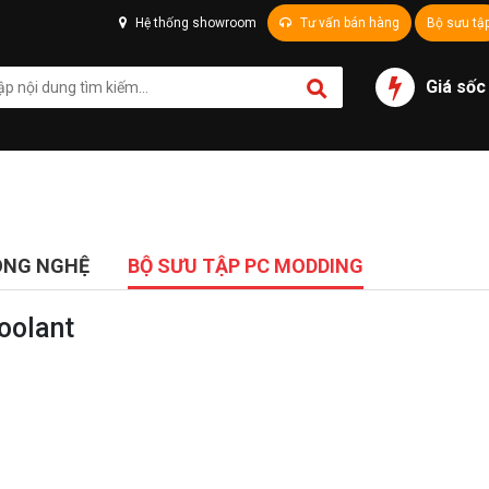
Hệ thống showroom
Tư vấn bán hàng
Bộ sưu tậ
Giá sốc
ÔNG NGHỆ
BỘ SƯU TẬP PC MODDING
oolant