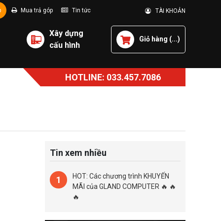
p
Mua trả góp
Tin tức
TÀI KHOẢN
Xây dựng
Giỏ hàng (
...
)
cấu hình
HOTLINE: 033.457.7086
Tin xem nhiều
HOT: Các chương trình KHUYẾN
1
MÃI của GLAND COMPUTER 🔥 🔥
🔥