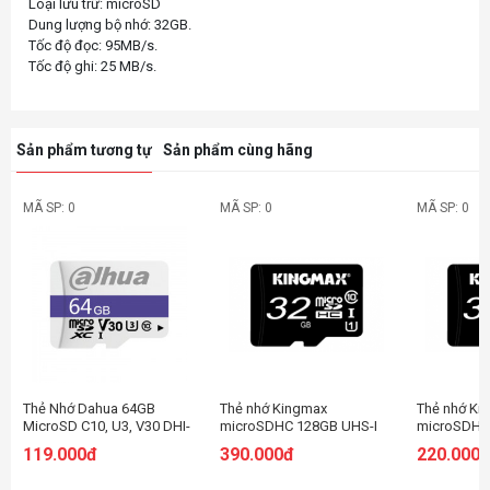
Loại lưu trữ: microSD
Dung lượng bộ nhớ: 32GB.
Tốc độ đọc: 95MB/s.
Sản phẩm tương tự
Sản phẩm cùng hãng
MÃ SP: 0
MÃ SP: 0
MÃ SP: 0
Thẻ Nhớ Dahua 64GB
Thẻ nhớ Kingmax
Thẻ nhớ Ki
MicroSD C10, U3, V30 DHI-
microSDHC 128GB UHS-I
microSDHC
TF-C100/64GB (Không
U1 Card PRO
Card PRO
119.000đ
390.000đ
220.000
Adapter)