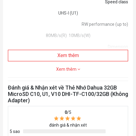
Speed class
UHS-I (U1)
RW performance (up to)
80MB/s(R) 10MB/s(W)
Dimension
Xem thêm
15 x11x 1 (mm)
Xem thêm
Support Full HD
Yes
Đánh giá & Nhận xét về Thẻ Nhớ Dahua 32GB
Warranty
MicroSD C10, U1, V10 DHI-TF-C100/32GB (Không
Adapter)
1 year
0
/5
Sales P/N
đánh giá & nhận xét
KM8GMCSDUHSP
5 sao
KM8GMCSDUHSP-1