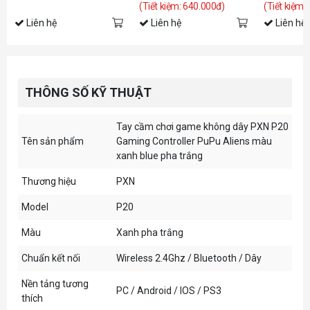
(Tiết kiệm: 640.000đ)
(Tiết kiệm:
Liên hệ
Liên hệ
Liên hệ
THÔNG SỐ KỸ THUẬT
Tay cầm chơi game không dây PXN P20
Tên sản phẩm
Gaming Controller PuPu Aliens màu
xanh blue pha trắng
Thương hiệu
PXN
Model
P20
Màu
Xanh pha trắng
Chuẩn kết nối
Wireless 2.4Ghz / Bluetooth / Dây
Nền tảng tương
PC / Android / IOS / PS3
thích