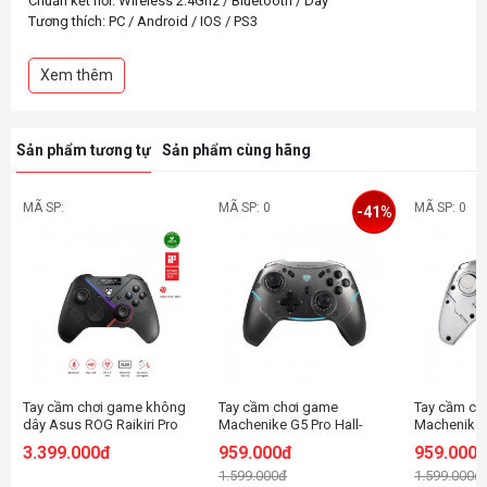
Chuẩn kết nối: Wireless 2.4Ghz / Bluetooth / Dây
Tương thích: PC / Android / IOS / PS3
Tích hợp mô tơ rung kép
Thiết kế vỏ mặt trên có thể tháo rời
Xem thêm
Dễ dàng tuỳ chỉnh qua app
Sản phẩm tương tự
Sản phẩm cùng hãng
MÃ SP:
MÃ SP: 0
MÃ SP: 0
-41%
Tay cầm chơi game không
Tay cầm chơi game
Tay cầm ch
dây Asus ROG Raikiri Pro
Machenike G5 Pro Hall-
Machenike G
effect Gamepad Controller
effect Gam
3.399.000đ
959.000đ
959.000
Màu Đen
Màu Trắng
1.599.000đ
1.599.000đ