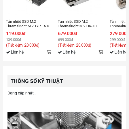
Tản nhiệt SSD M.2
Tản nhiệt SSD M.2
Tản nhiệt 
Thremalright M.2 TYPE A B
Thremalright M.2 HR-10
Thremalrigh
2280 PRO
2280
119.000đ
679.000đ
279.000
139.000đ
699.000đ
299.000đ
(Tiết kiệm: 20.000đ)
(Tiết kiệm: 20.000đ)
(Tiết kiệm:
Liên hệ
Liên hệ
Liên hệ
THÔNG SỐ KỸ THUẬT
Đang cập nhật...