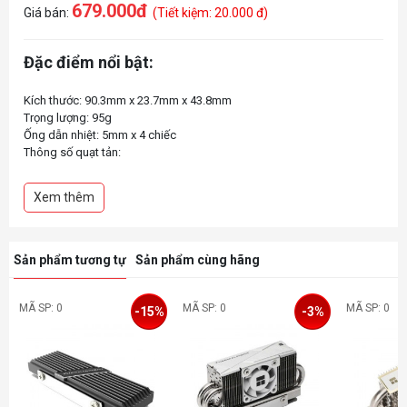
679.000đ
Giá bán:
(Tiết kiệm: 20.000 đ)
Đặc điểm nổi bật:
Kích thước: 90.3mm x 23.7mm x 43.8mm
Trọng lượng: 95g
Ống dẫn nhiệt: 5mm x 4 chiếc
Thông số quạt tản:
Kích thước: 30mm x 30mm x 10mm
Tốc độ định mức: 3500 – 6500 vòng/phút ±10% (MAX)
Xem thêm
Điện áp định mức: 12VDC
Ampe: 0,05 A
Sản phẩm tương tự
Sản phẩm cùng hãng
MÃ SP: 0
MÃ SP: 0
MÃ SP: 0
-15%
-3%