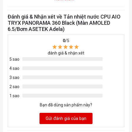
Liquid
Đánh giá & Nhận xét về Tản nhiệt nước CPU AIO
Radiator
360mm
TRYX PANORAMA 360 Black (Màn AMOLED
Type
6.5/Bơm ASETEK Adela)
RGB
0
/5
Support
đánh giá & nhận xét
5 sao
CPU All In One
Type
4 sao
3 sao
YES
Package
2 sao
1 sao
Heatsink
Copper & Aluminum
Material
Bạn đã dùng sản phẩm này?
Air
Gửi đánh giá của bạn
64.19 CFM
Volume