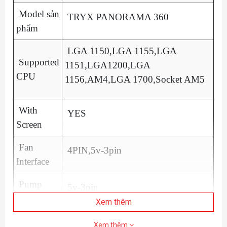
Model sản
TRYX PANORAMA 360
phẩm
LGA 1150,LGA 1155,LGA
Supported
1151,LGA1200,LGA
CPU
1156,AM4,LGA 1700,Socket AM5
With
YES
Screen
Fan
4PIN,5v-3pin
Interface
Pump
5v-3pin
Interface
Xem thêm
With
YES
Xem thêm