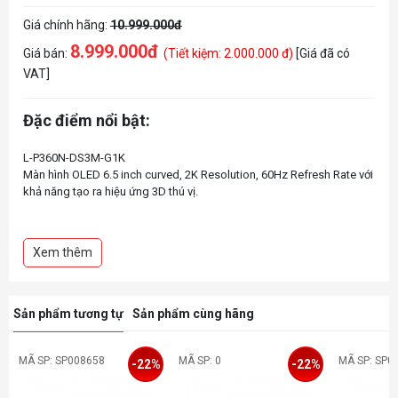
Giá chính hãng:
10.999.000đ
8.999.000đ
Giá bán:
(Tiết kiệm: 2.000.000 đ)
[Giá đã có
VAT]
Đặc điểm nổi bật:
L-P360N-DS3M-G1K
Màn hình OLED 6.5 inch curved, 2K Resolution, 60Hz Refresh Rate với
khả năng tạo ra hiệu ứng 3D thú vị.
ROTA ARCB Fans: Default lighting preJets, OTA updates supported,
Dynamic speed control.
Xem thêm
Quạt tích hợp ARGB GEN2 LEDs với công nghệ Fluid Dynamic 8earing
(FDB) technology tăng độ bền và cho phép người dùng tùy chỉnh
hiệu ứng ánh sáng.
KANALY cung cấp khả năng kiểm soát hoàn toàn hiệu ứng ánh sáng
Sản phẩm tương tự
Sản phẩm cùng hãng
MÃ SP: SP008658
MÃ SP: 0
MÃ SP: SP0
-22%
-22%