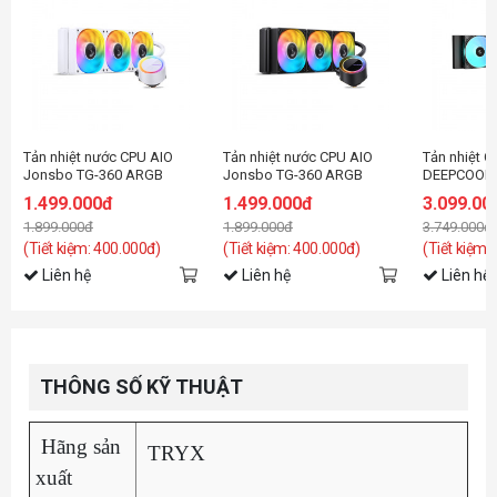
Tản nhiệt nước CPU AIO
Tản nhiệt nước CPU AIO
Tản nhiệt C
Jonsbo TG-360 ARGB
Jonsbo TG-360 ARGB
DEEPCOOL 
White ( Fan Led ghép nối
Black ( Fan Led ghép nối
ARGB Blac
1.499.000đ
1.499.000đ
3.099.00
không dây )
không dây )
1.899.000đ
1.899.000đ
3.749.000đ
(Tiết kiệm: 400.000đ)
(Tiết kiệm: 400.000đ)
(Tiết kiệm:
Liên hệ
Liên hệ
Liên hệ
THÔNG SỐ KỸ THUẬT
Hãng sản
TRYX
xuất