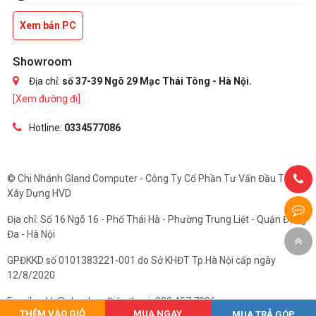
Xem bản PC
Showroom
Địa chỉ:
số 37-39 Ngõ 29 Mạc Thái Tông - Hà Nội.
[Xem đường đi]
Hotline:
0334577086
© Chi Nhánh Gland Computer - Công Ty Cổ Phần Tư Vấn Đầu Tư Và
Xây Dựng HVD
Địa chỉ: Số 16 Ngõ 16 - Phố Thái Hà - Phường Trung Liệt - Quận Đống
Đa - Hà Nội
GPĐKKD số 0101383221-001 do Sở KHĐT Tp.Hà Nội cấp ngày
12/8/2020
Email: cskh@gland.vn. Điện thoại: 033.457.7086
THÊM VÀO GIỎ
MUA NGAY
MUA TRẢ GÓP