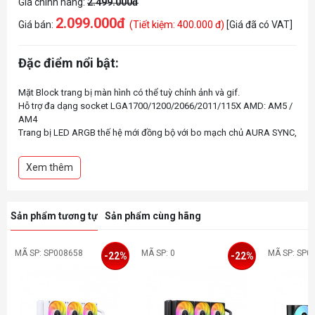
Giá chính hãng:
2.499.000đ
2.099.000đ
Giá bán:
(Tiết kiệm: 400.000 đ)
[Giá đã có VAT]
Đặc điểm nổi bật:
Mặt Block trang bị màn hình có thể tuỳ chỉnh ảnh và gif.
Hỗ trợ đa dạng socket LGA1700/1200/2066/2011/115X AMD: AM5 /
AM4
Trang bị LED ARGB thế hệ mới đồng bộ với bo mạch chủ AURA SYNC,
MYSTIC LIGHT SYNC, RGB FUSION... hoặc qua bộ điều khiển LED rời.
Quạt thế hệ mới với cao su chống rung lắp đặt sẵn hiệu năng cao
Xem thêm
Ống nước bọc dù cao cấp dài 400mm đảm bảo hoạt động bền bỉ
Radiator với 12 kênh độc lập tăng 12% diện tích bề mặt giúp nâng
cao khả năng tản nhiệt.
Sản phẩm tương tự
Sản phẩm cùng hãng
MÃ SP: SP008658
MÃ SP: 0
MÃ SP: SP0
-22%
-22%