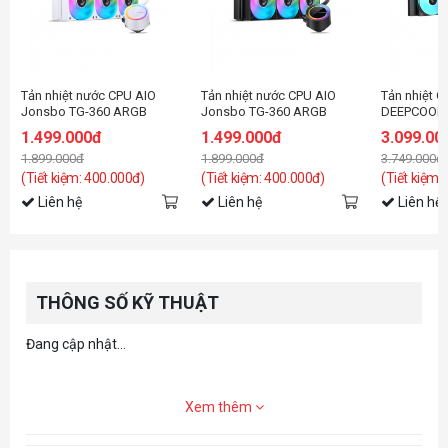
Tản nhiệt nước CPU AIO
Tản nhiệt nước CPU AIO
Tản nhiệt C
Jonsbo TG-360 ARGB
Jonsbo TG-360 ARGB
DEEPCOOL 
White ( Fan Led ghép nối
Black ( Fan Led ghép nối
ARGB Blac
1.499.000đ
1.499.000đ
3.099.00
không dây )
không dây )
1.899.000đ
1.899.000đ
3.749.000đ
(Tiết kiệm: 400.000đ)
(Tiết kiệm: 400.000đ)
(Tiết kiệm:
Liên hệ
Liên hệ
Liên hệ
THÔNG SỐ KỸ THUẬT
Đang cập nhật...
Xem thêm