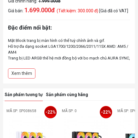
Giá chính hãng:
1.999.000đ
1.699.000đ
Giá bán:
(Tiết kiệm: 300.000 đ)
[Giá đã có VAT]
Đặc điểm nổi bật:
Mặt Block trang bị màn hình có thể tuỳ chỉnh ảnh và gif.
Hỗ trợ đa dạng socket LGA1700/1200/2066/2011/115X AMD: AM5 /
AM4
Trang bị LED ARGB thế hệ mới đồng bộ với bo mạch chủ AURA SYNC,
MYSTIC LIGHT SYNC, RGB FUSION... hoặc qua bộ điều khiển LED rời.
Quạt thế hệ mới với cao su chống rung lắp đặt sẵn hiệu năng cao
Xem thêm
Ống nước bọc dù cao cấp dài 400mm đảm bảo hoạt động bền bỉ
Radiator với 12 kênh độc lập tăng 12% diện tích bề mặt giúp nâng
cao khả năng tản nhiệt.
Sản phẩm tương tự
Sản phẩm cùng hãng
MÃ SP: SP008658
MÃ SP: 0
MÃ SP: SP0
-22%
-22%