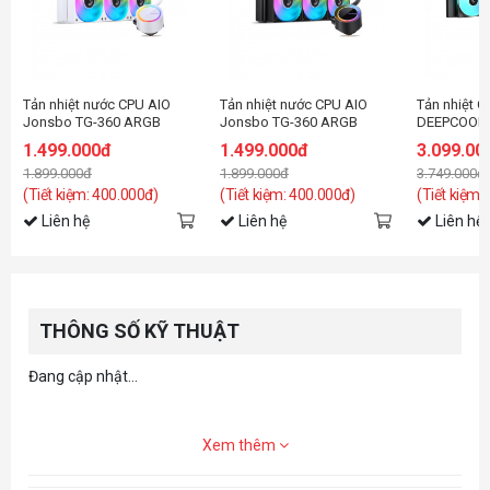
Tản nhiệt nước CPU AIO
Tản nhiệt nước CPU AIO
Tản nhiệt C
Jonsbo TG-360 ARGB
Jonsbo TG-360 ARGB
DEEPCOOL 
White ( Fan Led ghép nối
Black ( Fan Led ghép nối
ARGB Blac
1.499.000đ
1.499.000đ
3.099.00
không dây )
không dây )
1.899.000đ
1.899.000đ
3.749.000đ
(Tiết kiệm: 400.000đ)
(Tiết kiệm: 400.000đ)
(Tiết kiệm:
Liên hệ
Liên hệ
Liên hệ
THÔNG SỐ KỸ THUẬT
Đang cập nhật...
Xem thêm