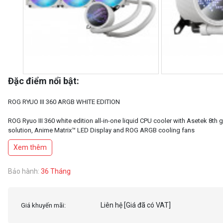
Đặc điểm nổi bật:
ROG RYUO III 360 ARGB WHITE EDITION
ROG Ryuo III 360 white edition all-in-one liquid CPU cooler with Asetek 8th
solution, Anime Matrix™ LED Display and ROG ARGB cooling fans
Xem thêm
The latest 8th gen Asetek pump is armed with a 3-phase motor that delivers
cooling performance with higher flow and lower impedance
The ASUS-exclusive Anime Matrix™ is a mini LED array that can display ROG
Bảo hành:
36 Tháng
anime content, core system stats, and customized animations
Premium ROG ARGB fans offer high airflow and optimized noise levels
Aluminum components and vacuum coating provide high durability and fla
Liên hệ
[Giá đã có VAT]
Giá khuyến mãi:
aesthetics
The ROG Ryuo series is styled to complement the ROG motherboards at the 