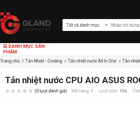
Tất cả danh mục
DANH MỤC SẢN
PHẨM
Trang chủ
Tản Nhiệt - Cooling
Tản nhiệt nước All In One
Tản nhiệ
Tản nhiệt nước CPU AIO ASUS RO
(0 lượt đánh giá)
Mã hàng: 0
Lượt xem:
156
Tìn