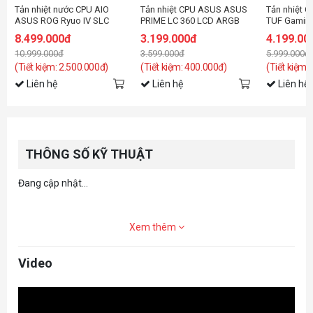
Tản nhiệt nước CPU AIO
Tản nhiệt CPU ASUS ASUS
Tản nhiệt 
ASUS ROG Ryuo IV SLC
PRIME LC 360 LCD ARGB
TUF Gaming 
360 ARGB White Edition
(tích hợp màn 2.3")
ARGB
8.499.000đ
3.199.000đ
4.199.00
10.999.000đ
3.599.000đ
5.999.000đ
(Tiết kiệm: 2.500.000đ)
(Tiết kiệm: 400.000đ)
(Tiết kiệm:
Liên hệ
Liên hệ
Liên hệ
THÔNG SỐ KỸ THUẬT
Đang cập nhật...
Xem thêm
Video