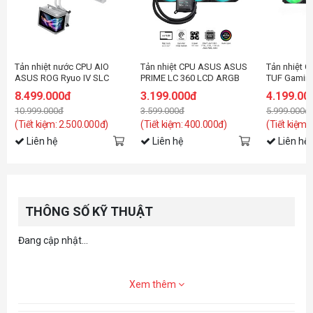
Tản nhiệt nước CPU AIO
Tản nhiệt CPU ASUS ASUS
Tản nhiệt 
ASUS ROG Ryuo IV SLC
PRIME LC 360 LCD ARGB
TUF Gaming 
360 ARGB White Edition
(tích hợp màn 2.3")
ARGB
8.499.000đ
3.199.000đ
4.199.00
10.999.000đ
3.599.000đ
5.999.000đ
(Tiết kiệm: 2.500.000đ)
(Tiết kiệm: 400.000đ)
(Tiết kiệm:
Liên hệ
Liên hệ
Liên hệ
THÔNG SỐ KỸ THUẬT
Đang cập nhật...
Xem thêm