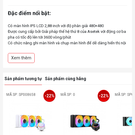
Đặc điểm nổi bật:
Có màn hình IPS LCD 2,88 inch với độ phân giải 480×480
Được cung cấp bởi Giải pháp thế hệ thứ 8 của Asetek với động cơ ba
pha có tốc độ lên tới 3600 vòng/phút
Có chức năng ghi màn hình và chụp màn hình để dễ dàng hiển thị nội
dung yêu thích của bạn
Truy cập các hiệu ứng màn hình độc đáo và tùy chỉnh từng lớp thông
Xem thêm
qua L-Connect 3
Quạt tản nhiệt có thể nối chuỗi ARGB hoặc UNI FAN SL-INF được lắp
đặt tại nhà máy
Sản phẩm tương tự
Sản phẩm cùng hãng
MÃ SP: SP008658
MÃ SP: 0
MÃ SP: SP0
-22%
-22%