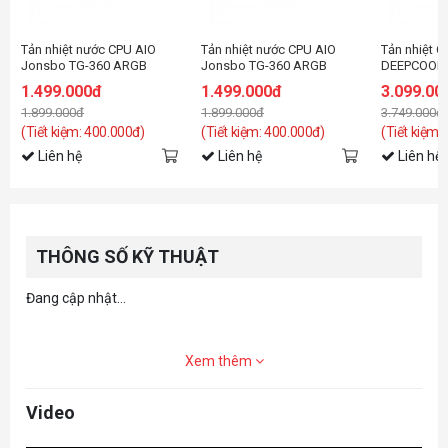
Tản nhiệt nước CPU AIO
Tản nhiệt nước CPU AIO
Tản nhiệt C
Jonsbo TG-360 ARGB
Jonsbo TG-360 ARGB
DEEPCOOL 
White ( Fan Led ghép nối
Black ( Fan Led ghép nối
ARGB Blac
1.499.000đ
1.499.000đ
3.099.00
không dây )
không dây )
1.899.000đ
1.899.000đ
3.749.000đ
(Tiết kiệm: 400.000đ)
(Tiết kiệm: 400.000đ)
(Tiết kiệm:
Liên hệ
Liên hệ
Liên hệ
THÔNG SỐ KỸ THUẬT
Đang cập nhật...
Xem thêm
Video