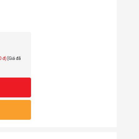
cực nhanh.
0 đ)
[Giá đã