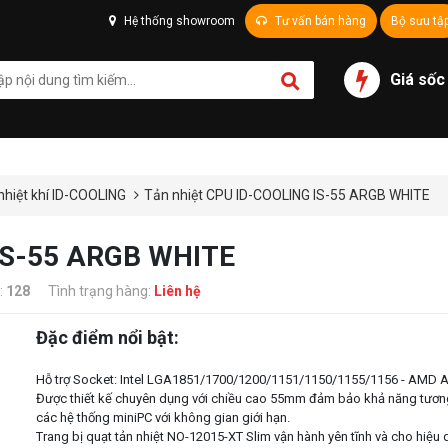
Hệ thống showroom
Tư vấn bán hàng
Bộ sưu tậ
Giá sốc
nhiệt khí ID-COOLING
Tản nhiệt CPU ID-COOLING IS-55 ARGB WHITE
 IS-55 ARGB WHITE
:
128
Tình trạng hàng:
Liên hệ
Đặc điểm nổi bật:
Hỗ trợ Socket: Intel LGA1851/1700/1200/1151/1150/1155/1156 - AMD
Được thiết kế chuyên dụng với chiều cao 55mm đảm bảo khả năng tươn
các hệ thống miniPC với không gian giới hạn.
Trang bị quạt tản nhiệt NO-12015-XT Slim vận hành yên tĩnh và cho hiệu q