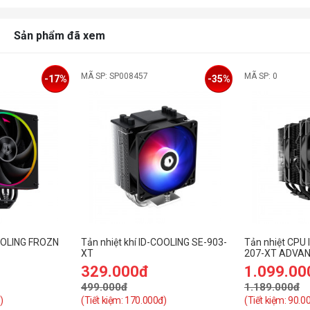
Sản phẩm đã xem
MÃ SP: SP008457
MÃ SP: 0
-17%
-35%
COOLING FROZN
Tản nhiệt khí ID-COOLING SE-903-
Tản nhiệt CPU
XT
207-XT ADVA
329.000đ
1.099.00
499.000đ
1.189.000đ
)
(Tiết kiệm: 170.000đ)
(Tiết kiệm: 90.0