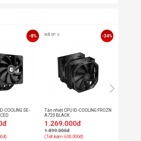
MÃ SP: 0
MÃ SP: 0
-8%
-34%
 ID-COOLING SE-
Tản nhiệt CPU ID-COOLING FROZN
Tản nhiệt 
NCED
A720 BLACK
A620 PRO 
0đ
1.269.000đ
829.0
1.899.000đ
899.000đ
00đ)
(Tiết kiệm: 630.000đ)
(Tiết kiệm: 