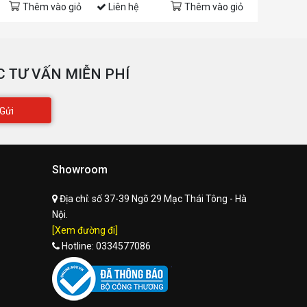
Thêm vào giỏ
Liên hệ
Thêm vào giỏ
Liên hệ
 TƯ VẤN MIỄN PHÍ
Gửi
Showroom
Địa chỉ:
số 37-39 Ngõ 29 Mạc Thái Tông - Hà
Nội.
[Xem đường đi]
Hotline:
0334577086