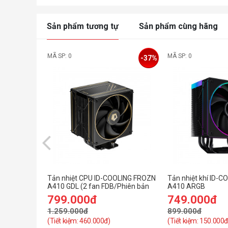
Sản phẩm tương tự
Sản phẩm cùng hãng
MÃ SP: 0
MÃ SP: 0
-37%
Tản nhiệt CPU ID-COOLING FROZN
Tản nhiệt khí ID-
A410 GDL (2 fan FDB/Phiên bản
A410 ARGB
giới hạn)
799.000đ
749.000đ
1.259.000đ
899.000đ
(Tiết kiệm: 460.000đ)
(Tiết kiệm: 150.000đ