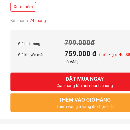
Hoàn thiện Heatsink nhôm phủ sơn đen nhám cao cấp.
Xem thêm
5 ống dẫn nhiệt Ф6mm và tiếp xúc đồng cho khả năng truyền dẫn nhiệt 
Bảo hành:
24 tháng
799.000đ
Giá thị trường :
759.000 đ
(Tiết kiệm: 40.00
Giá khuyến mãi:
có VAT]
ĐẶT MUA NGAY
Giao hàng tận nơi nhanh chóng
THÊM VÀO GIỎ HÀNG
Thêm vào giỏ hàng để chọn tiếp