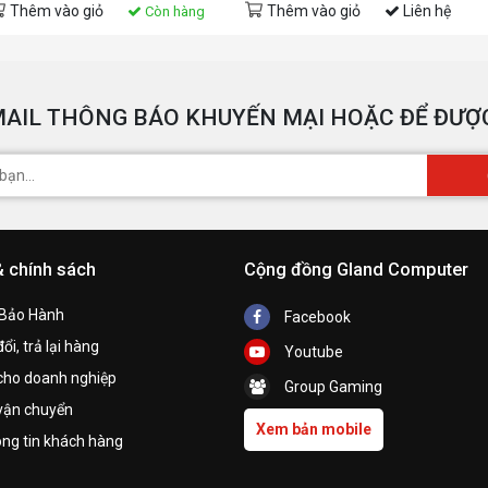
Thêm vào giỏ
Thêm vào giỏ
Liên hệ
Còn hàng
AIL THÔNG BÁO KHUYẾN MẠI HOẶC ĐỂ ĐƯỢC
& chính sách
Cộng đồng Gland Computer
 Bảo Hành
Facebook
ổi, trả lại hàng
Youtube
cho doanh nghiệp
Group Gaming
vận chuyển
Xem bản mobile
ng tin khách hàng