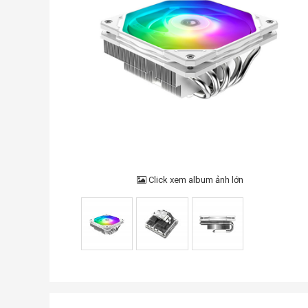
Click xem album ảnh lớn