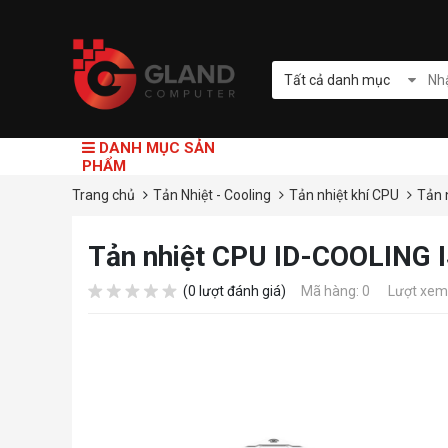
Tất cả danh mục
DANH MỤC SẢN
PHẨM
Trang chủ
Tản Nhiệt - Cooling
Tản nhiệt khí CPU
Tản 
Tản nhiệt CPU ID-COOLING
(0 lượt đánh giá)
Mã hàng: 0
Lượt xem