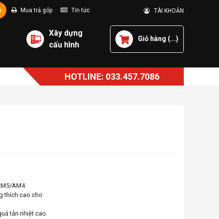
p
Mua trả góp
Tin tức
TÀI KHOẢN
Xây dựng
Giỏ hàng (
...
)
cấu hình
HOTLINE: 033.457.7086
 AM5/AM4
g thích cao cho
uả tản nhiệt cao.