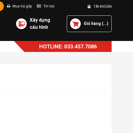
p
Mua trả góp
Tin tức
TÀI KHOẢN
Xây dựng
Giỏ hàng (
...
)
cấu hình
HOTLINE: 033.457.7086