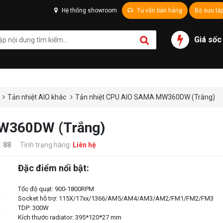
Hệ thống showroom
Tư vấn bán hàng
Bộ sưu tậ
Giá sốc
Tản nhiệt AIO khác
Tản nhiệt CPU AIO SAMA MW360DW (Trắng)
MW360DW (Trắng)
:
88
Tình trạng hàng:
Liên hệ
Đặc điểm nổi bật:
Tốc độ quạt: 900-1800RPM
Socket hỗ trợ: 115X/17xx/1366/AM5/AM4/AM3/AM2/FM1/FM2/FM3
TDP: 300W
Kích thước radiator: 395*120*27 mm