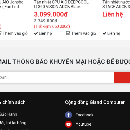
K
U AIO Jonsbo
Tản nhiệt CPU AIO DEEPCOOL
Tản nhiệt nướ
 ( Fan Led
LT360 VISION ARGB Black
STAGE ARGB 3
 )
hình)
3.099.000đ
Liên hệ
T
3.749.000đ
)
(Tiết kiệm: 650.000đ)
Thêm vào giỏ
Liên hệ
Thêm vào giỏ
Liên hệ
AIL THÔNG BÁO KHUYẾN MẠI HOẶC ĐỂ ĐƯỢC
& chính sách
Cộng đồng Gland Computer
 Bảo Hành
Facebook
ổi, trả lại hàng
Youtube