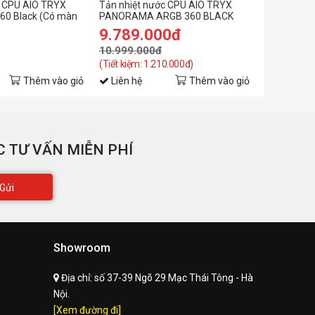
ích thước:
120*120*25 mm
c CPU AIO TRYX
Tản nhiệt nước CPU AIO TRYX
Tản nhiệt 
60 Black (Có màn
PANORAMA ARGB 360 BLACK
PANORAMA
(Màn AMOLED 6.5/Bơm ASETEK
(Màn 2k 6
9.789.000đ
8.199.
8)
ốc độ quạt:
900-1800 Rpm +/- 10%
10.999.000đ
9.389.00
(Tiết kiệm: 1.210.000đ)
(Tiết kiệm: 
Thêm vào giỏ
Liên hệ
Thêm vào giỏ
Liên hệ
 TƯ VẤN MIỄN PHÍ
Gửi
Showroom
Địa chỉ:
số 37-39 Ngõ 29 Mạc Thái Tông - Hà
Nội.
[Xem đường đi]