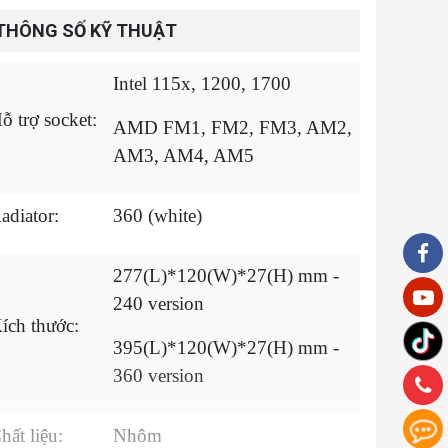
THÔNG SỐ KỸ THUẬT
Intel 115x, 1200, 1700
ỗ trợ socket:
AMD FM1, FM2, FM3, AM2,
AM3, AM4, AM5
adiator:
360 (white)
277(L)*120(W)*27(H) mm -
240 version
ích thước:
395(L)*120(W)*27(H) mm -
360 version
hất liệu:
Nhôm