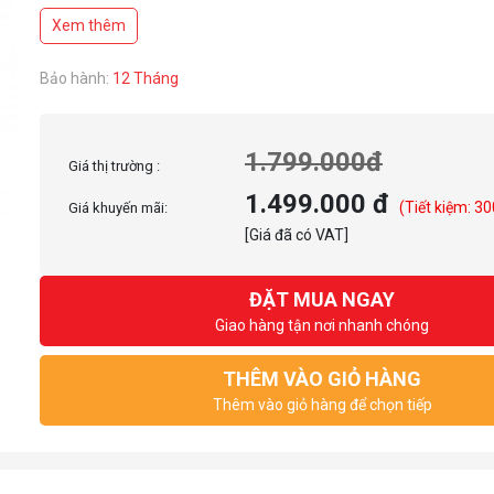
Kích thước block: 74*89.2*51.8 mm
Xem thêm
Tốc độ bơm: 2500RPM
Bơm có độ ồn thấp
Ống bọc lưới cao cấp
Bảo hành:
12 Tháng
1.799.000đ
Giá thị trường :
1.499.000 đ
(Tiết kiệm: 30
Giá khuyến mãi:
[Giá đã có VAT]
ĐẶT MUA NGAY
Giao hàng tận nơi nhanh chóng
THÊM VÀO GIỎ HÀNG
Thêm vào giỏ hàng để chọn tiếp