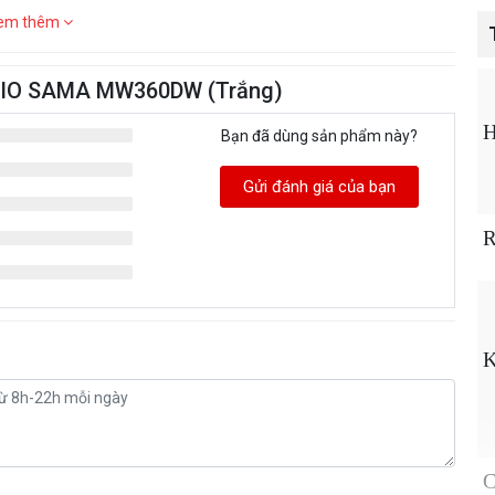
em thêm
U AIO SAMA MW360DW (Trắng)
H
Bạn đã dùng sản phẩm này?
Gửi đánh giá của bạn
R
K
C