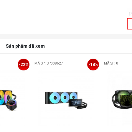
P
K
Sản phẩm đã xem
C
MÃ SP: SP008627
MÃ SP: 0
-22%
-18%
P
T
Q