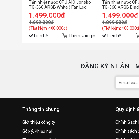
Tản nhiệt nước CPU AIO Jonsbo
Tản nhiệt nước CP
TG-360 ARGB White ( Fan Led
TG-360 ARGB Black
ghép nối không dây )
ghép nối không dây
1.499.000đ
1.499.000đ
1.899.000đ
1.899.000đ
(Tiết kiệm: 400.000đ)
(Tiết kiệm: 400.000đ
Liên hệ
Thêm vào giỏ
Liên hệ
ĐĂNG KÝ NHẬN EM
Thông tin chung
Quy định 
Giới thiệu công ty
Chính Sách
Góp ý, Khiếu nại
Chính sách đ