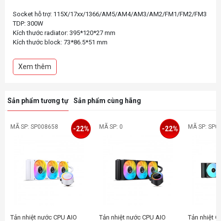
Socket hỗ trợ: 115X/17xx/1366/AM5/AM4/AM3/AM2/FM1/FM2/FM3
TDP: 300W
Kích thước radiator: 395*120*27 mm
Kích thước block: 73*86.5*51 mm
Tốc độ bơm: 2500RPM
Bơm có độ ồn thấp
Xem thêm
Ống bọc lưới cao cấp
Tốc độ quạt: 900~1800RPM
Mặt logo dễ dàng thay thế
Sản phẩm tương tự
Sản phẩm cùng hãng
MÃ SP: SP008658
MÃ SP: 0
MÃ SP: SP0
-22%
-22%
Tản nhiệt nước CPU AIO
Tản nhiệt nước CPU AIO
Tản nhiệt C