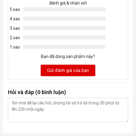
đánh giá & nhận xét
5 sao
Màu & chế
ARGB
độ LED
4 sao
3 sao
Tính năng nổi bật
2 sao
Mặt logo dễ dàng thay thế
1 sao
Hiệu ứng led ARGB dễ dàng tùy chỉnh, đồng bộ
Tính năng
Bơm có độ ồn thấp
nổi bật
Bạn đã dùng sản phẩm này?
Ống bọc lưới cao cấp
Gửi đánh giá của bạn
Hỏi và đáp (0 bình luận)