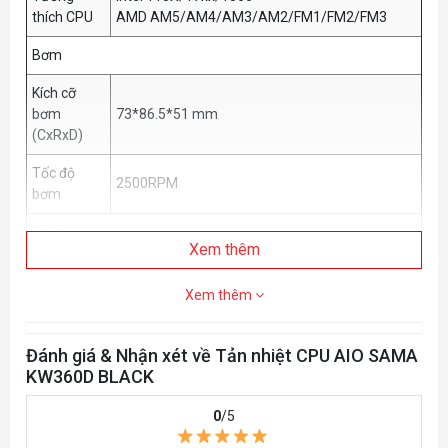
thích CPU
AMD AM5/AM4/AM3/AM2/FM1/FM2/FM3
Bơm
Kích cỡ
bơm
73*86.5*51 mm
(CxRxD)
Tốc độ
2500RPM
bơm
Radiator
Xem thêm
Kích cỡ
Radiator
395*120*27 mm
Xem thêm
(CxRxD)
Quạt
Đánh giá & Nhận xét về Tản nhiệt CPU AIO SAMA
KW360D BLACK
Tốc độ
900-1800 RPM
quạt
0
/5
Màu quạt
Đen