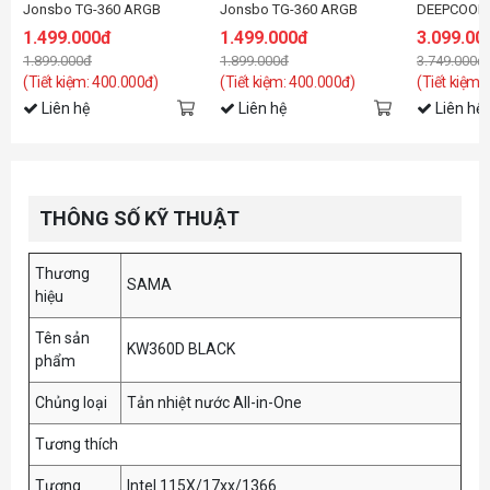
Jonsbo TG-360 ARGB
Jonsbo TG-360 ARGB
DEEPCOOL 
White ( Fan Led ghép nối
Black ( Fan Led ghép nối
ARGB Blac
1.499.000đ
1.499.000đ
3.099.00
không dây )
không dây )
1.899.000đ
1.899.000đ
3.749.000đ
(Tiết kiệm: 400.000đ)
(Tiết kiệm: 400.000đ)
(Tiết kiệm:
Liên hệ
Liên hệ
Liên hệ
THÔNG SỐ KỸ THUẬT
Thương
SAMA
hiệu
Tên sản
KW360D BLACK
phẩm
Chủng loại
Tản nhiệt nước All-in-One
Tương thích
Tương
Intel 115X/17xx/1366