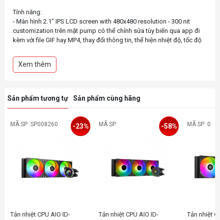
Tính năng:
- Màn hình 2.1" IPS LCD screen with 480x480 resolution - 300 nit
customization trên mặt pump có thể chỉnh sửa tùy biến qua app đi
kèm với file GIF hay MP4, thay đổi thông tin, thể hiện nhiệt độ, tốc độ
pump, fan, waterflow... tùy ý theo sở thích cá nhân
- Pump công nghệ mới nhất, cao cấp nhất trong các dòng tản nước
Xem thêm
ID
- Sử dụng fan mới nhất AF-127-ARGB-K cho tốc fan đến 2000 vòng /
phút
- Toàn bộ sản phẩm được bọc seal color box bảo vệ sản phẩm tốt
Sản phẩm tương tự
Sản phẩm cùng hãng
hơn
MÃ SP: SP008260
MÃ SP:
MÃ SP: 0
-23%
-58%
Tản nhiệt CPU AIO ID-
Tản nhiệt CPU AIO ID-
Tản nhiệt C