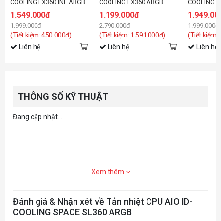
COOLING FX360 INF ARGB
COOLING FX360 ARGB
COOLING F
1.549.000đ
1.199.000đ
1.949.00
1.999.000đ
2.790.000đ
1.999.000đ
(Tiết kiệm: 450.000đ)
(Tiết kiệm: 1.591.000đ)
(Tiết kiệm:
Liên hệ
Liên hệ
Liên hệ
THÔNG SỐ KỸ THUẬT
Đang cập nhật...
Xem thêm
Đánh giá & Nhận xét về Tản nhiệt CPU AIO ID-
COOLING SPACE SL360 ARGB