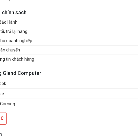
& chính sách
 Bảo Hành
i, trả lại hàng
cho doanh nghiệp
vận chuyển
ng tin khách hàng
g Gland Computer
ook
be
 Gaming
PC
m