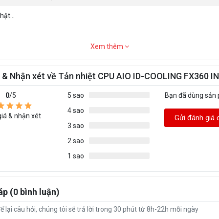
ật...
Xem thêm
á & Nhận xét về Tản nhiệt CPU AIO ID-COOLING FX360 I
0
/5
5 sao
Bạn đã dùng sản
4 sao
iá & nhận xét
Gửi đánh giá 
3 sao
2 sao
1 sao
áp (0 bình luận)