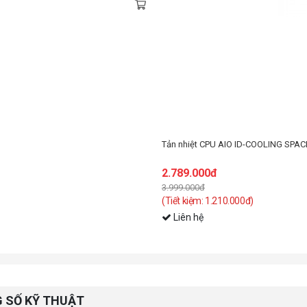
Tản nhiệt CPU AIO ID-COOLING S
2.789.000đ
3.999.000đ
(Tiết kiệm: 1.210.000đ)
Liên hệ
 SỐ KỸ THUẬT