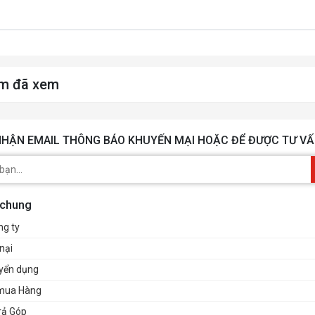
m đã xem
HẬN EMAIL THÔNG BÁO KHUYẾN MẠI HOẶC ĐỂ ĐƯỢC TƯ VẤ
 chung
ng ty
nại
uyển dụng
mua Hàng
rả Góp