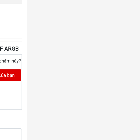
NF ARGB
 phẩm này?
của bạn