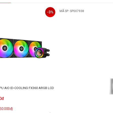
MÃ SP: SP007938
-3%
CPU AIO ID-COOLING FX360 ARGB LCD
0đ
 50.000đ)