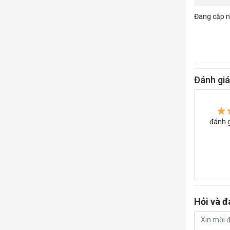
Đang cập nh
Đánh gi
đánh g
Hỏi và đ