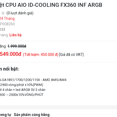
iệt CPU AIO ID-COOLING FX360 INF ARGB
(0 lượt đánh giá)
24 Tháng
SP008260
133
 hàng:
Liên hệ
hãng:
1.999.000đ
.549.000đ
(Tiết kiệm: 450.000 đ)
[Giá đã có VAT]
 nổi bật:
tel LGA1851/1700/1200/115X - AMD AM5/AM4
 2900 vòng/phút ±10%(PWM)
 4 chân + led ARGB 5V 3 chân
ơng tự
Sản phẩm cùng hãng