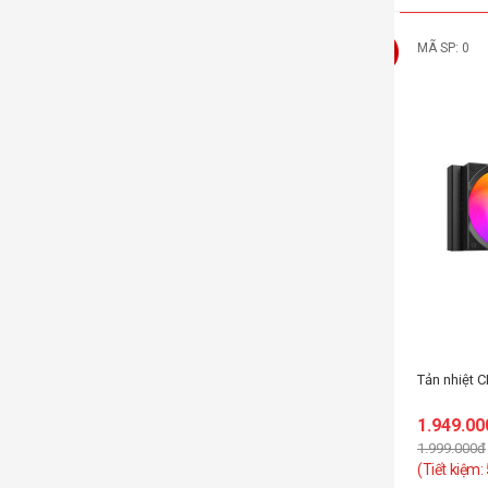
MÃ SP:
MÃ SP: 0
-58%
Tản nhiệt CPU AIO ID-COOLING FX360 ARGB
Tản nhiệt 
1.199.000đ
2.790.000đ
1.949.00
(Tiết kiệm: 1.591.000đ)
1.999.000đ
Liên hệ
(Tiết kiệm: