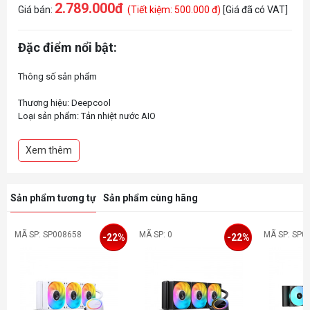
2.789.000đ
Giá bán:
(Tiết kiệm: 500.000 đ)
[Giá đã có VAT]
Đặc điểm nổi bật:
Thông số sản phẩm
Thương hiệu: Deepcool
Loại sản phẩm: Tản nhiệt nước AIO
Model: LT240 WH ARGB
Kích thước quạt: 120×120×25 mm(L×W×H)
Xem thêm
Tốc độ quạt: 600~2400 RPM±10%
Sản phẩm tương tự
Sản phẩm cùng hãng
MÃ SP: SP008658
MÃ SP: 0
MÃ SP: SP0
-22%
-22%