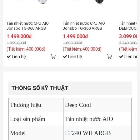
Tản nhiệt nước CPU AIO
Tản nhiệt nước CPU AIO
Tản nhiệt C
Jonsbo TG-360 ARGB
Jonsbo TG-360 ARGB
DEEPCOOL 
White ( Fan Led ghép nối
Black ( Fan Led ghép nối
ARGB Blac
1.499.000đ
1.499.000đ
3.099.00
không dây )
không dây )
1.899.000đ
1.899.000đ
3.749.000đ
(Tiết kiệm: 400.000đ)
(Tiết kiệm: 400.000đ)
(Tiết kiệm:
Liên hệ
Liên hệ
Liên hệ
THÔNG SỐ KỸ THUẬT
Thương hiệu
Deep Cool
Loại sản phẩm
Tản nhiệt nước AIO
Model
LT240 WH ARGB