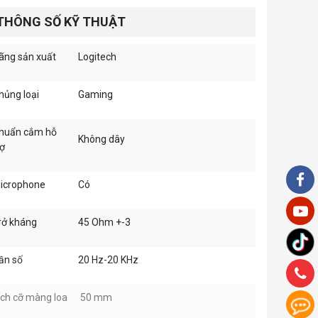
THÔNG SỐ KỸ THUẬT
ãng sản xuất
Logitech
hủng loại
Gaming
huẩn cắm hỗ
Không dây
rợ
icrophone
Có
rở kháng
45 Ohm +-3
ần số
20 Hz-20 KHz
ích cỡ màng loa
50 mm