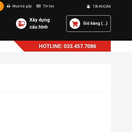
p
Mua trả góp
Tin tức
TÀI KHOẢN
Xây dựng
Giỏ hàng (
...
)
cấu hình
HOTLINE: 033.457.7086