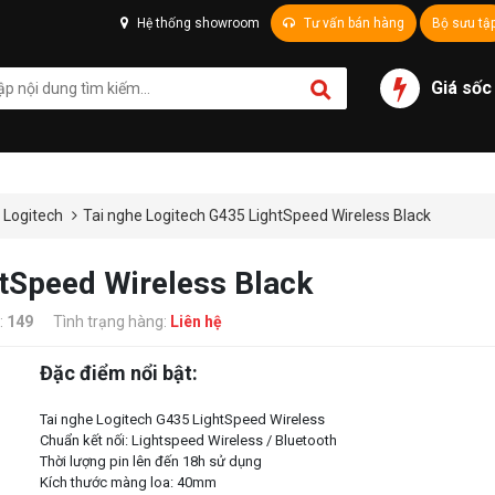
Hệ thống showroom
Tư vấn bán hàng
Bộ sưu tậ
Giá sốc
 Logitech
Tai nghe Logitech G435 LightSpeed Wireless Black
htSpeed Wireless Black
:
149
Tình trạng hàng:
Liên hệ
Đặc điểm nổi bật:
Tai nghe Logitech G435 LightSpeed Wireless
Chuẩn kết nối: Lightspeed Wireless / Bluetooth
Thời lượng pin lên đến 18h sử dụng
Kích thước màng loa: 40mm