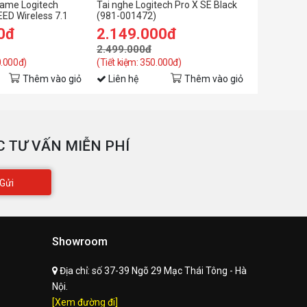
game Logitech
Tai nghe Logitech Pro X SE Black
Tai nghe L
ED Wireless 7.1
(981-001472)
0đ
2.149.000đ
1.199.
2.499.000đ
1.999.00
0.000đ)
(Tiết kiệm: 350.000đ)
(Tiết kiệm: 
Thêm vào giỏ
Liên hệ
Thêm vào giỏ
Liên hệ
 TƯ VẤN MIỄN PHÍ
Gửi
Showroom
Địa chỉ:
số 37-39 Ngõ 29 Mạc Thái Tông - Hà
Nội.
[Xem đường đi]