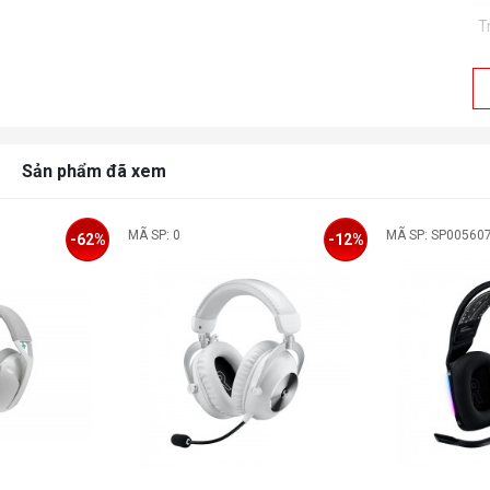
T
Đ
Sản phẩm đã xem
MÃ SP: 0
MÃ SP: SP00560
-62%
-12%