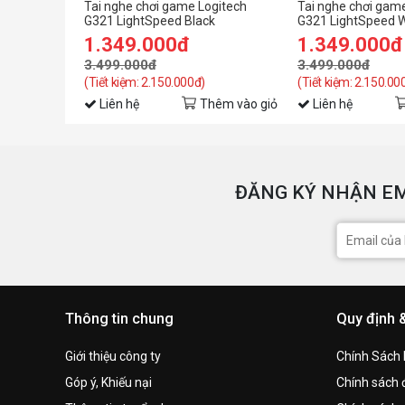
Tai nghe chơi game Logitech
Tai nghe chơi gam
G321 LightSpeed Black
G321 LightSpeed W
1.349.000đ
1.349.000đ
3.499.000đ
3.499.000đ
(Tiết kiệm: 2.150.000đ)
(Tiết kiệm: 2.150.00
Liên hệ
Thêm vào giỏ
Liên hệ
ĐĂNG KÝ NHẬN EM
Thông tin chung
Quy định 
Giới thiệu công ty
Chính Sách
Góp ý, Khiếu nại
Chính sách đ