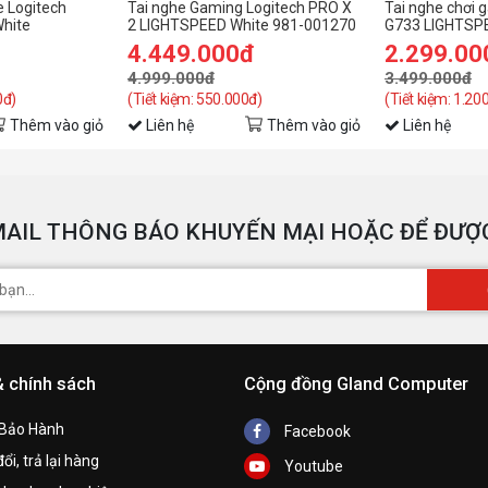
e Logitech
Tai nghe Gaming Logitech PRO X
Tai nghe chơi 
hite
2 LIGHTSPEED White 981-001270
G733 LIGHTSPE
RGB
4.449.000đ
2.299.00
4.999.000đ
3.499.000đ
0đ)
(Tiết kiệm: 550.000đ)
(Tiết kiệm: 1.20
Thêm vào giỏ
Liên hệ
Thêm vào giỏ
Liên hệ
AIL THÔNG BÁO KHUYẾN MẠI HOẶC ĐỂ ĐƯỢC
& chính sách
Cộng đồng Gland Computer
 Bảo Hành
Facebook
ổi, trả lại hàng
Youtube