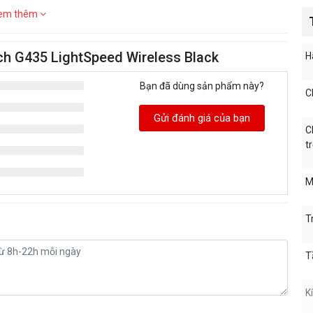
em thêm
ech G435 LightSpeed Wireless Black
H
Bạn đã dùng sản phẩm này?
C
Gửi đánh giá của bạn
C
t
M
T
T
K