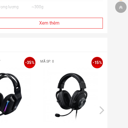
rọng lượng
~300g
Tai nghe G435
Xem thêm
Đầu thu không dây USB-A LIGHTSPEED
óng gói
Dây cáp sạc USB-C tới USB-A
Tài liệu hướng dẫn sử dụng
7
MÃ SP: 0
MÃ SP: 0
-35%
-15%