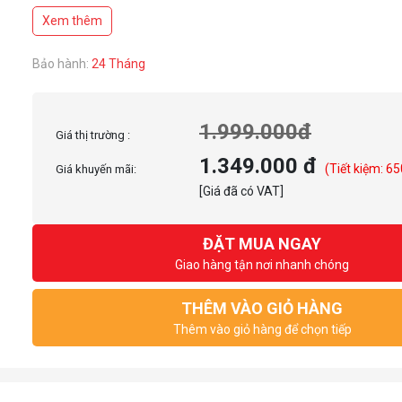
Xem thêm
Bảo hành:
24 Tháng
1.999.000đ
Giá thị trường :
1.349.000 đ
(Tiết kiệm: 65
Giá khuyến mãi:
[Giá đã có VAT]
ĐẶT MUA NGAY
Giao hàng tận nơi nhanh chóng
THÊM VÀO GIỎ HÀNG
Thêm vào giỏ hàng để chọn tiếp