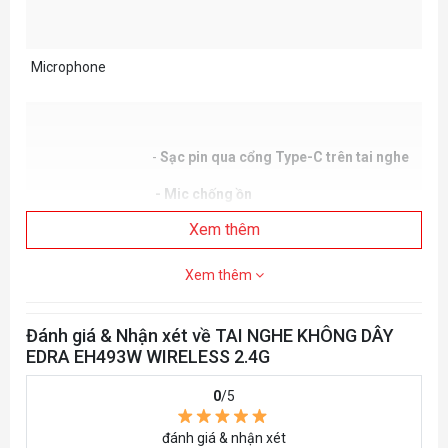
Microphone
-
Sạc pin qua cổng Type-C trên tai nghe
- Mic chống ồn
Xem thêm
- Hướng bắt âm micro: đa hướng
- Độ nhạy mic: -42 db
Xem thêm
Trang bị củ loa 50mm
Đánh giá & Nhận xét về TAI NGHE KHÔNG DÂY
- Đệm tai thông thoáng
EDRA EH493W WIRELESS 2.4G
- Tầm hoạt động tối đa: 12 mét.
0
/5
Tích năng đặc
- Độ nhạy loa: 119db
biệt
đánh giá & nhận xét