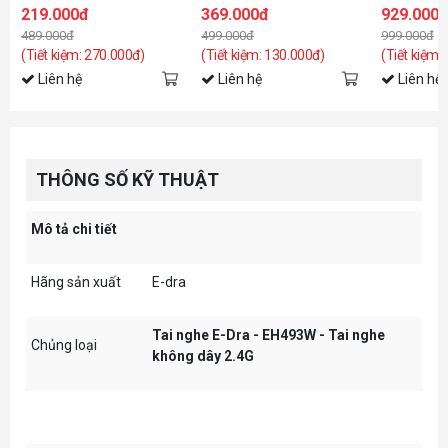
RGB)
ULTIMATE (7
219.000đ
369.000đ
929.000
RGB)
489.000đ
499.000đ
999.000đ
(Tiết kiệm: 270.000đ)
(Tiết kiệm: 130.000đ)
(Tiết kiệm:
Liên hệ
Liên hệ
Liên hệ
THÔNG SỐ KỸ THUẬT
Mô tả chi tiết
Hãng sản xuất
E-dra
Tai nghe E-Dra - EH493W - Tai nghe
Chủng loại
không dây 2.4G