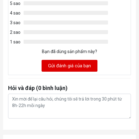
- Trở kháng: 32Ω
5 sao
4 sao
- Chiều dài dây
( sạc điện, hoặc cắm
dây vào dùng như có dây )
: 1.8m
3 sao
Màu sắc: Đen
2 sao
1 sao
.
Bạn đã dùng sản phẩm này?
- Kết nối không dây 2.4Ghz tích hợp
Gửi đánh giá của bạn
microphone
Hỏi và đáp (0 bình luận)