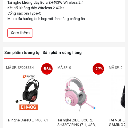
Tai nghe không dây Edra EH493W Wireless 2.4
Kêt nối không dây Wireless 2.4Ghz
Cổng sạc pin Type-C
Micro đa hướng tích hợp với tính năng chống ồn
Xem thêm
Sản phẩm tương tự
Sản phẩm cùng hãng
MÃ SP: SP008334
MÃ SP: 0
MÃ SP: 0
-56%
-27%
Tai nghe DareU EH406 7.1
Tai nghe ZIDLI SCORE
TAI NGHE 
SH320V PINK (7.1, USB,
GAMING ZI