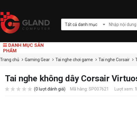
Tất cả danh mục
DANH MỤC SẢN
PHẨM
Trang chủ
Gaming Gear
Tai nghe chơi game
Tai nghe Corsair
Tai nghe không dây Corsair Vir
(0 lượt đánh giá)
Mã hàng: SP007621
Lượt xem:
1