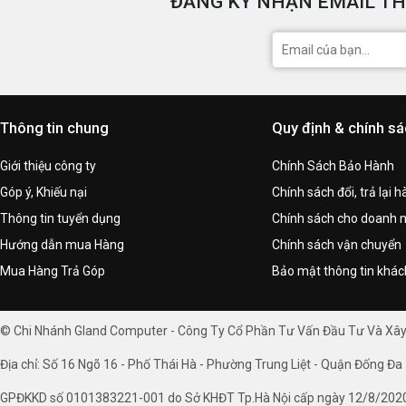
ĐĂNG KÝ NHẬN EMAIL TH
Thông tin chung
Quy định & chính s
Giới thiệu công ty
Chính Sách Bảo Hành
Góp ý, Khiếu nại
Chính sách đổi, trả lại 
Thông tin tuyển dụng
Chính sách cho doanh 
Hướng dẫn mua Hàng
Chính sách vận chuyển
Mua Hàng Trả Góp
Bảo mật thông tin khá
© Chi Nhánh Gland Computer - Công Ty Cổ Phần Tư Vấn Đầu Tư Và Xâ
Địa chỉ: Số 16 Ngõ 16 - Phố Thái Hà - Phường Trung Liệt - Quận Đống Đa 
GPĐKKD số 0101383221-001 do Sở KHĐT Tp.Hà Nội cấp ngày 12/8/202