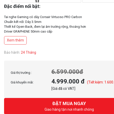
Đặc điểm nổi bật:
Tai nghe Gaming có dây Corsair Virtuoso PRO Carbon
Chuẩn kết nối: Dây 3.5mm
Thiết kế Open-Back, đem lại âm trường rộng, thoáng hơn
Driver GRAPHENE 50mm cao cấp
Đệm tai nghe Memory Foam bọc vải đem lại cảm giác êm ái lâu dài
Xem thêm
Chất âm cân bằng, phù hợp cho việc giải trí từ Chơi game / Nghe nhạc / Xe
Hoạt động với Elgato Wave Link: Tinh chỉnh cài đặt âm thanh trong Elgato 
thông qua micrô Wave, Wave XLR và Stream Deck +.
Bảo hành:
24 Tháng
Khả năng tương thích phần mềm NVIDIA Broadcast và VST thông qua phần
Wave Link: Tích hợp nhiều plugin VST và NVIDIA Broadcast để giảm tiếng ồn
vang trong thời gian thực để bạn có thể thực sự nghe và trải nghiệm những ch
6.599.000đ
Giá thị trường :
4.999.000 đ
(Tiết kiệm: 1.600
Giá khuyến mãi:
[Giá đã có VAT]
ĐẶT MUA NGAY
Giao hàng tận nơi nhanh chóng