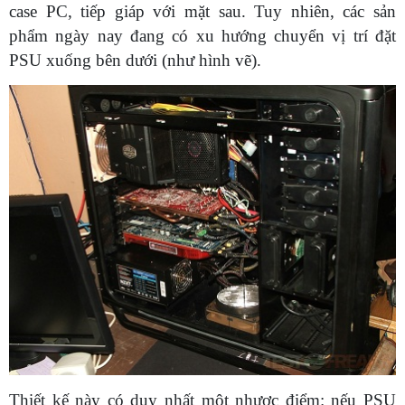
case PC, tiếp giáp với mặt sau. Tuy nhiên, các sản
phẩm ngày nay đang có xu hướng chuyển vị trí đặt
PSU xuống bên dưới (như hình vẽ).
Thiết kế này có duy nhất một nhược điểm: nếu PSU