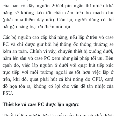
của bạn có dây nguồn 20/24 pin ngắn thì nhiều khả
năng sẽ không kéo tới chấu cắm trên bo mạch chủ
(phải mua thêm dây nối). Còn lại, người dùng có thể
bắt gặp hàng loạt ưu điểm nổi trội.
Các bộ nguồn cao cấp khá nặng, nếu lắp ở trên vỏ case
PC và chỉ được giữ bởi hệ thống ốc thông thường sẽ
kém an toàn. Chính vì vậy, chuyển thiết bị xuống dưới,
nằm lên sàn vỏ case PC xem như giải pháp tối ưu. Bên
cạnh đó, việc lắp nguồn ở dưới với quạt hút tiếp xúc
trực tiếp với môi trường ngoài sẽ tốt hơn việc lắp ở
trên, khi đó, quạt phải hút cả khí nóng do CPU, card
đồ họa tỏa ra, không có lợi cho vấn đề tản nhiệt của
PSU.
Thiết kế vỏ case PC được lộn ngược
Thiết kế lộn ngược tức là chiều của bo mạch chủ được