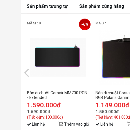
Sản phẩm tương tự
Sản phẩm cùng hãng
MÃ SP: 0
MÃ SP:
-6%
Bàn di chuột Corsair MM700 RGB
Bàn di chuột Cors
- Extended
RGB Polaris Gamin
(350x260x5mm) – C
1.590.000đ
1.149.000đ
(CH-9440021-AP)
1.690.000đ
1.550.000đ
(Tiết kiệm: 100.000đ)
(Tiết kiệm: 401.000đ
Liên hệ
Thêm vào giỏ
Liên hệ