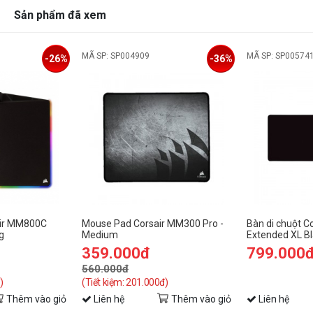
Sản phẩm đã xem
MÃ SP: SP004909
MÃ SP: SP00574
-26%
-36%
air MM800C
Mouse Pad Corsair MM300 Pro -
Bàn di chuột 
g
Medium
Extended XL B
loth Edition
WW (930 x 400
359.000đ
799.000
560.000đ
)
(Tiết kiệm: 201.000đ)
Thêm vào giỏ
Liên hệ
Thêm vào giỏ
Liên hệ