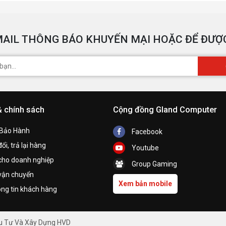
AIL THÔNG BÁO KHUYẾN MẠI HOẶC ĐỂ ĐƯỢC
& chính sách
Cộng đồng Gland Computer
 Bảo Hành
Facebook
ổi, trả lại hàng
Youtube
cho doanh nghiệp
Group Gaming
vận chuyển
Xem bản mobile
ng tin khách hàng
ầu Tư Và Xây Dựng HVD