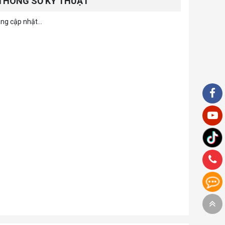
THÔNG SỐ KỸ THUẬT
ng cập nhật...