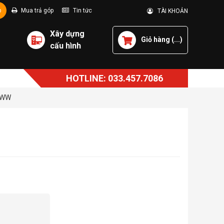
p
Mua trả góp
Tin tức
TÀI KHOẢN
Xây dựng
Giỏ hàng (
...
)
cấu hình
HOTLINE: 033.457.7086
-WW