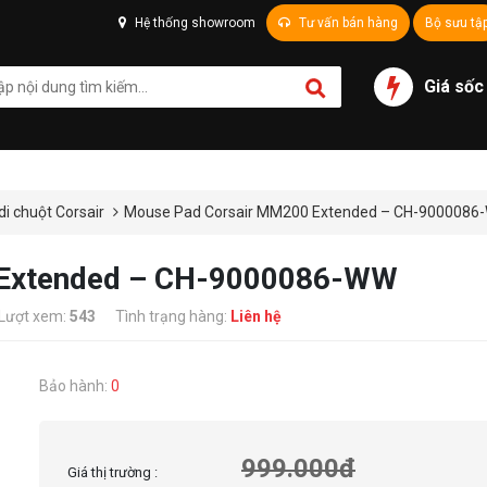
Hệ thống showroom
Tư vấn bán hàng
Bộ sưu tậ
Giá sốc
di chuột Corsair
Mouse Pad Corsair MM200 Extended – CH-9000086
 Extended – CH-9000086-WW
Lượt xem:
543
Tình trạng hàng:
Liên hệ
Bảo hành:
0
999.000đ
Giá thị trường :