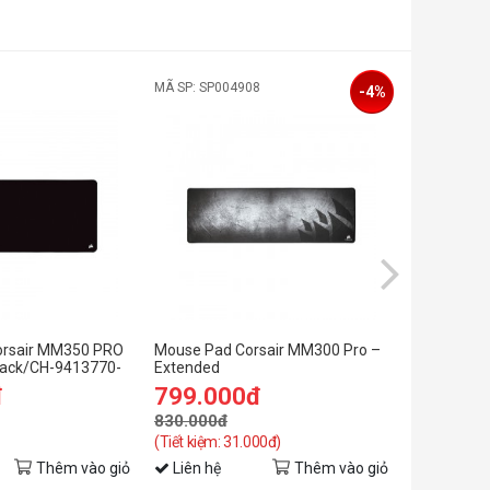
1
MÃ SP: SP004908
MÃ SP: SP0
-4%
Corsair MM350 PRO
Mouse Pad Corsair MM300 Pro –
Bàn di chu
lack/CH-9413770-
Extended
Premium An
 x 4mm)
Mouse Pad
đ
799.000đ
799.0
830.000đ
899.000đ
(Tiết kiệm: 31.000đ)
(Tiết kiệm: 
Thêm vào giỏ
Liên hệ
Thêm vào giỏ
Liên hệ