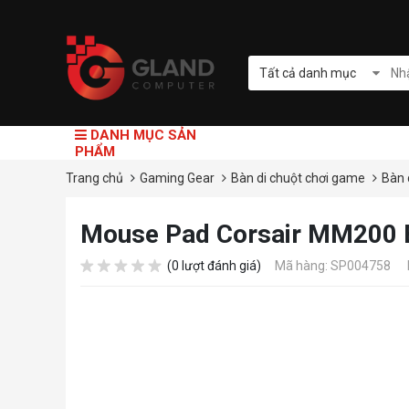
Tất cả danh mục
DANH MỤC SẢN
PHẨM
Trang chủ
Gaming Gear
Bàn di chuột chơi game
Bàn 
Mouse Pad Corsair MM200
(0 lượt đánh giá)
Mã hàng: SP004758