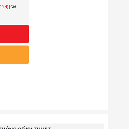
000 đ)
[Giá