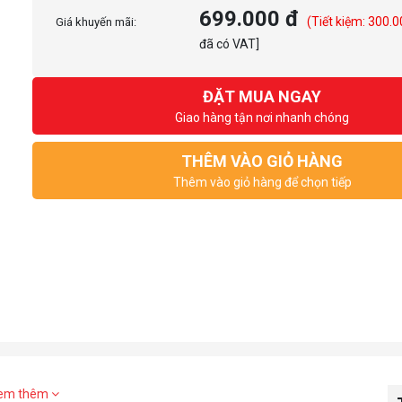
699.000 đ
(Tiết kiệm: 300.
Giá khuyến mãi:
đã có VAT]
ĐẶT MUA NGAY
Giao hàng tận nơi nhanh chóng
THÊM VÀO GIỎ HÀNG
Thêm vào giỏ hàng để chọn tiếp
em thêm