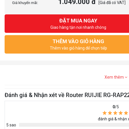
1.049.000 đ
[Giá đã có VAT]
Giá khuyến mãi:
ĐẶT MUA NGAY
Giao hàng tận nơi nhanh chóng
THÊM VÀO GIỎ HÀNG
Thêm vào giỏ hàng để chọn tiếp
Xem thêm
Đánh giá & Nhận xét về Router RUIJIE RG-RAP2
0
/5
đánh giá & nhận 
5 sao