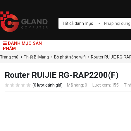
Tất cả danh mục
DANH MỤC SẢN
PHẨM
Trang chủ
Thiết Bị Mạng
Bộ phát sóng wifi
Router RUIJIE RG-RA
Router RUIJIE RG-RAP2200(F)
(0 lượt đánh giá)
Mã hàng: 0
Lượt xem:
155
Tìn