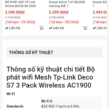
BỘ PHÁT WIFI TP-Link
Router ASUS TUF-BE6500
Router ASU
Archer BE230 BE 3600
Gaming Wifi 7
7
Dual-Band
2.090.000đ
5.299.000đ
2.949.00
(Wifi7/BE3600/EasyMesh)
2.199.000đ
5.999.000đ
3.199.000đ
(Tiết kiệm: 109.000đ)
(Tiết kiệm: 700.000đ)
(Tiết kiệm:
Liên hệ
Liên hệ
Liên hệ
THÔNG SỐ KỸ THUẬT
Thông số kỹ thuật chi tiết Bộ
phát wifi Mesh Tp-Link Deco
S7 3 Pack Wireless AC1900
WI-FI
Wi-Fi 5
Standards
IEEE 802.11ac/n/a 5 GHz