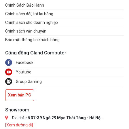
Chính Sách Bảo Hành
Quality of Service
Ưu tiên thiết bị
Chính sách đổi, trả lại hàng
Nâng cấp firmware OTA
Chính sách cho doanh nghiệp
Cloud Service
ID TP-Link
Chính sách vận chuyển
DDNS
Bảo mật thông tin khách hàng
Cổng chuyển tiếp
NAT Forwarding
UPnP
Cộng đồng Gland Computer
IGMP Proxy
Facebook
IGMP Snooping
IPTV
Youtube
Cầu nối
Tag VLAN
Group Gaming
Dành riêng địa chỉ
Xem bản PC
DHCP
Danh sách máy khách DHCP
Máy chủ
Showroom
DDNS
TP-Link
Địa chỉ:
số 37-39 Ngõ 29 Mạc Thái Tông - Hà Nội.
Management
Ứng dụng Deco
[Xem đường đi]