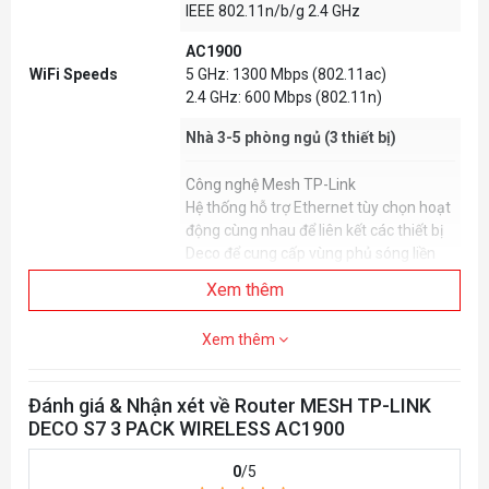
IEEE 802.11n/b/g 2.4 GHz
AC1900
WiFi Speeds
5 GHz: 1300 Mbps (802.11ac)
2.4 GHz: 600 Mbps (802.11n)
Nhà 3-5 phòng ngủ (3 thiết bị)
Công nghệ Mesh TP-Link
Hệ thống hỗ trợ Ethernet tùy chọn hoạt
động cùng nhau để liên kết các thiết bị
Deco để cung cấp vùng phủ sóng liền
mạch
Xem thêm
WiFi Range
3 × Ăng-ten (Bên trong)
Xem thêm
Nhiều ăng-ten tạo thành một mảng
tăng cường tín hiệu để bao phủ nhiều
hướng hơn và các khu vực rộng lớn
Đánh giá & Nhận xét về Router MESH TP-LINK
DECO S7 3 PACK WIRELESS AC1900
Beamforming
Tập trung cường độ tín hiệu không dây
0
/5
về phía máy khách để mở rộng phạm vi