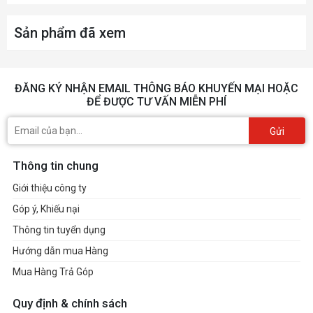
BẢO MẬT
Sản phẩm đã xem
WPA-Personal
WiFi Encryption
WPA2-Personal
Tường lửa SPI
Network Security
ĐĂNG KÝ NHẬN EMAIL THÔNG BÁO KHUYẾN MẠI HOẶC
Kiểm soát truy cập
ĐỂ ĐƯỢC TƯ VẤN MIỄN PHÍ
1 x Mạng khách 5 GHz
Guest Network
1 x Mạng khách 2.4 GHz
Gửi
SOFTWARE
Thông tin chung
IPv4
Protocol
IPv6
Giới thiệu công ty
Góp ý, Khiếu nại
Lọc URL
Parental Controls
Kiểm soát thời gian
Thông tin tuyển dụng
Hướng dẫn mua Hàng
IP Động
IP Tĩnh
Mua Hàng Trả Góp
WAN Type
PPPoE
PPTP
Quy định & chính sách
L2TP