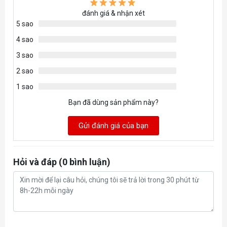
WiFi
đánh giá & nhận xét
5 sao
Trung bình
4 sao
Băng tần kép
3 sao
Phân phối thiết bị đến các băng tần
WiFi Capacity
khác nhau để có hiệu suất tối ưu
2 sao
1 sao
MU-MIMO
Giao tiếp đồng thời với nhiều máy khách
Bạn đã dùng sản phẩm này?
MU-MIMO
Gửi đánh giá của bạn
Chế độ Router
Working Modes
Chế độ Điểm Truy Cập
HARDWARE
Hỏi và đáp (0 bình luận)
3 cổng Gigabit
Ethernet Ports
* Mỗi thiết bị deco
Hỗ trợ tự động cảm biến WAN / LAN
Buttons
Nút Reset