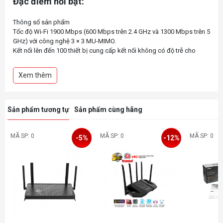
Đặc điểm nổi bật:
Thông số sản phẩm
Tốc độ Wi-Fi 1900 Mbps (600 Mbps trên 2.4 GHz và 1300 Mbps trên 5
GHz) với công nghệ 3 × 3 MU-MIMO.
Kết nối lên đến 100 thiết bị cung cấp kết nối không có độ trễ cho
nhiều thiết bị.
Tăng cường phủ sóng liền mạch
Xem thêm
Full Gigabit Ethernet - 3 cổng Gigabit WAN / LAN Ethernet cung cấp
khả năng truy cập internet ổn định ở tốc độ cao
Quyền kiểm soát mạnh mẽ của phụ huynh - Giới hạn thời gian trực
tuyến và chặn các trang web không phù hợp theo cấu hình duy nhấ
Sản phẩm tương tự
Sản phẩm cùng hãng
Chế độ hai trong một - Hoạt động như một router hoặc điểm truy cập
cho mạng gia đình linh hoạt.
Cài đặt dễ dàng - Cài đặt dễ dàng hơn bao giờ hết với ứng dụng Deco
MÃ SP: 0
MÃ SP: 0
MÃ SP: 0
-5%
-12%