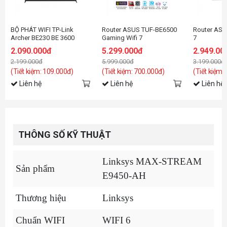
BỘ PHÁT WIFI TP-Link
Router ASUS TUF-BE6500
Router ASU
Archer BE230 BE 3600
Gaming Wifi 7
7
Dual-Band
2.090.000đ
5.299.000đ
2.949.00
(Wifi7/BE3600/EasyMesh)
2.199.000đ
5.999.000đ
3.199.000đ
(Tiết kiệm: 109.000đ)
(Tiết kiệm: 700.000đ)
(Tiết kiệm:
Liên hệ
Liên hệ
Liên hệ
THÔNG SỐ KỸ THUẬT
Linksys MAX-STREAM
Sản phẩm
E9450-AH
Thương hiệu
Linksys
Chuẩn WIFI
WIFI 6