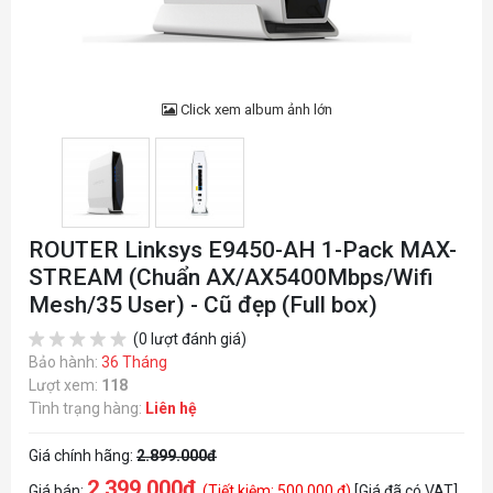
Click xem album ảnh lớn
ROUTER Linksys E9450-AH 1-Pack MAX-
STREAM (Chuẩn AX/AX5400Mbps/Wifi
Mesh/35 User) - Cũ đẹp (Full box)
(0 lượt đánh giá)
Bảo hành:
36 Tháng
Lượt xem:
118
Tình trạng hàng:
Liên hệ
Giá chính hãng:
2.899.000đ
2.399.000đ
Giá bán:
(Tiết kiệm: 500.000 đ)
[Giá đã có VAT]