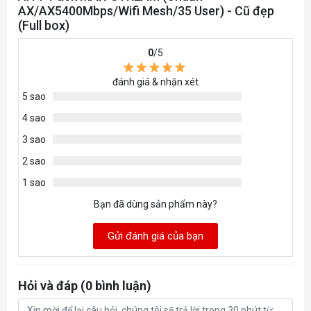
AX/AX5400Mbps/Wifi Mesh/35 User) - Cũ đẹp
Hỗ trợ MESH
Linksys EasyMesh
(Full box)
Số cổng LAN
4
0
/5
đánh giá & nhận xét
Tốc độ LAN
1Gbps
5 sao
Tốc độ WAN
1Gbps
4 sao
3 sao
Cổng kết nối khác
USB 3.0 x1
2 sao
1 sao
Bạn đã dùng sản phẩm này?
Gửi đánh giá của bạn
Hỏi và đáp (0 bình luận)