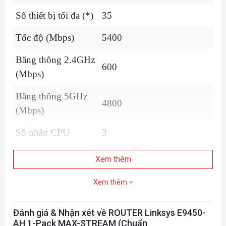
Số thiết bị tối đa (*)
35
Tốc độ (Mbps)
5400
Băng thông 2.4GHz
600
(Mbps)
Băng thông 5GHz
4800
(Mbps)
Số nhân CPU
3
Tần số CPU
1.2Ghz
Xem thêm
RAM
512MB
Xem thêm
Số antenna
4
Đánh giá & Nhận xét về ROUTER Linksys E9450-
MU-MIMO
Có
AH 1-Pack MAX-STREAM (Chuẩn