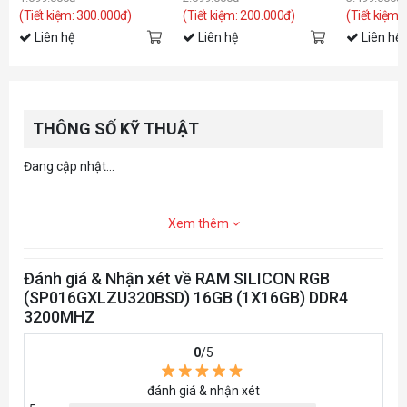
(Tiết kiệm: 300.000đ)
(Tiết kiệm: 200.000đ)
(Tiết kiệm:
Liên hệ
Liên hệ
Liên hệ
THÔNG SỐ KỸ THUẬT
Đang cập nhật...
Xem thêm
Đánh giá & Nhận xét về RAM SILICON RGB
(SP016GXLZU320BSD) 16GB (1X16GB) DDR4
3200MHZ
0
/5
đánh giá & nhận xét