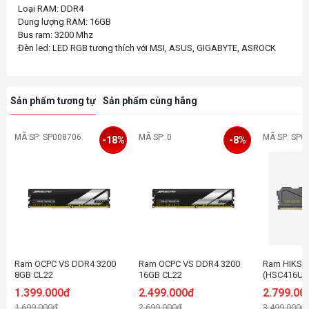
Loại RAM: DDR4
Dung lượng RAM: 16GB
Bus ram: 3200 Mhz
Sản phẩm tương tự
Sản phẩm cùng hãng
MÃ SP: SP008706
MÃ SP: 0
MÃ SP: SP0
-18%
-8%
Ram OCPC VS DDR4 3200
Ram OCPC VS DDR4 3200
Ram HIKSE
8GB CL22
16GB CL22
(HSC416U3
(1x16GB) -
1.399.000đ
2.499.000đ
2.799.00
1.699.000đ
2.699.000đ
3.499.000đ