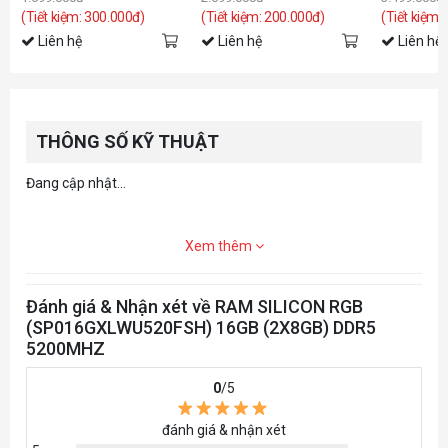
(Tiết kiệm: 300.000đ)
(Tiết kiệm: 200.000đ)
(Tiết kiệm:
Liên hệ
Liên hệ
Liên hệ
THÔNG SỐ KỸ THUẬT
Đang cập nhật...
Xem thêm
Đánh giá & Nhận xét về RAM SILICON RGB
(SP016GXLWU520FSH) 16GB (2X8GB) DDR5
5200MHZ
0
/5
đánh giá & nhận xét