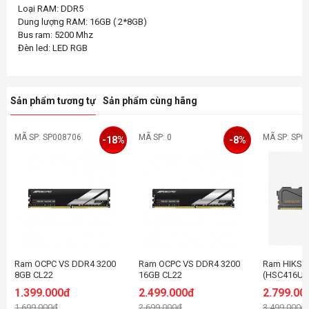
Loại RAM: DDR5
Dung lượng RAM: 16GB ( 2*8GB)
Bus ram: 5200 Mhz
Sản phẩm tương tự
Sản phẩm cùng hãng
MÃ SP: SP008706
MÃ SP: 0
MÃ SP: SP0
-18%
-8%
Ram OCPC VS DDR4 3200
Ram OCPC VS DDR4 3200
Ram HIKSE
8GB CL22
16GB CL22
(HSC416U3
(1x16GB) -
1.399.000đ
2.499.000đ
2.799.00
1.699.000đ
2.699.000đ
3.499.000đ