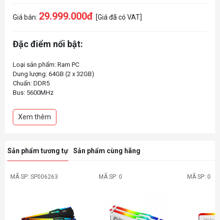
29.999.000đ
Giá bán:
[Giá đã có VAT]
Đặc điểm nổi bật:
Loại sản phẩm: Ram PC
Dung lượng: 64GB (2 x 32GB)
Chuẩn: DDR5
Bus: 5600MHz
Điện áp: 1.1 - 1.25v
Xem thêm
Sản phẩm tương tự
Sản phẩm cùng hãng
MÃ SP: SP006263
MÃ SP: 0
MÃ SP: 0