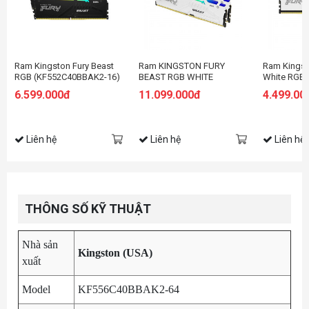
Ram Kingston Fury Beast
Ram KINGSTON FURY
Ram Kingst
RGB (KF552C40BBAK2-16)
BEAST RGB WHITE
White RGB
16GB (2x8GB) - DDR5
(KF556C40BWAK2-32)
(KF432C16
6.599.000đ
11.099.000đ
4.499.00
5200MHz
32GB (2X16GB) DDR5
16GB (2x8
5600MHZ
3200Mhz
Liên hệ
Liên hệ
Liên hệ
THÔNG SỐ KỸ THUẬT
Nhà sản
Kingston (USA)
xuất
Model
KF556C40BBAK2-64