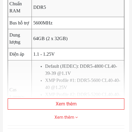
Chuẩn
DDR5
RAM
Bus hỗ trợ
5600MHz
Dung
64GB (2 x 32GB)
lượng
Điện áp
1.1 - 1.25V
Default (JEDEC): DDR5-4800 CL40-
39-39 @1.1V
XMP Profile #1: DDR5-5600 CL40-40-
40 @1.25V
Cas
XMP Profile #2: DDR5-5200 CL40-40-
Latency
40 @1.25V
Xem thêm
XMP Profile #3: DDR5-4800 CL38-38-
38 @1.1V
Xem thêm