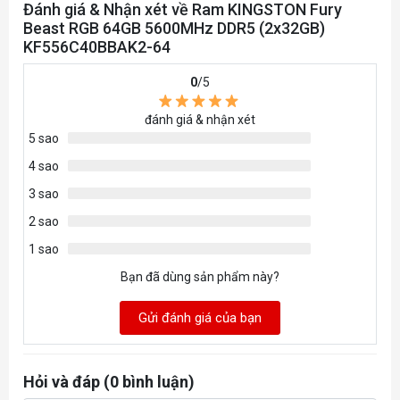
OverClock
Yes
Đánh giá & Nhận xét về Ram KINGSTON Fury
Beast RGB 64GB 5600MHz DDR5 (2x32GB)
Bảo hành
36 tháng
KF556C40BBAK2-64
0
/5
đánh giá & nhận xét
5 sao
4 sao
3 sao
2 sao
1 sao
Bạn đã dùng sản phẩm này?
Gửi đánh giá của bạn
Hỏi và đáp (0 bình luận)