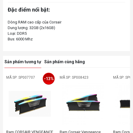
Đặc điểm nổi bật:
Dòng RAM cao cấp của Corsair
Dung lượng: 32GB (2x16GB)
Loại: DDR5
Sản phẩm tương tự
Sản phẩm cùng hãng
MÃ SP: SP007707
MÃ SP: SP008423
MÃ SP: SP0
-13%
Ram CORSAIR VENGEANCE
Ram Corsair Vengeance
Ram Corsai