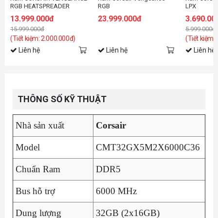
RGB HEATSPREADER
RGB
LPX
(CMH32GX5M2E6000C36)
(CMH64GX5M2B6000C38/CMH64GX5M2D6
(CMK16GX
13.999.000đ
23.999.000đ
3.690.00
32GB (2X16GB) DDR5
64GB (2x32GB) DDR5
16GB (1x1
15.999.000đ
5.999.000đ
6000MHZ
6000MHz
3200MHz
(Tiết kiệm: 2.000.000đ)
(Tiết kiệm:
Liên hệ
Liên hệ
Liên hệ
THÔNG SỐ KỸ THUẬT
Nhà sản xuất
Corsair
Model
CMT32GX5M2X6000C36
Chuẩn Ram
DDR5
Bus hỗ trợ
6000 MHz
Dung lượng
32GB (2x16GB)