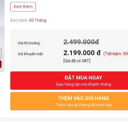
Xem thêm
Bảo hành:
60 Tháng
2.499.000đ
Giá thị trường :
2.199.000 đ
(Tiết kiệm: 30
Giá khuyến mãi:
[Giá đã có VAT]
ĐẶT MUA NGAY
Giao hàng tận nơi nhanh chóng
THÊM VÀO GIỎ HÀNG
Thêm vào giỏ hàng để chọn tiếp