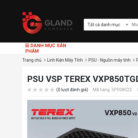
Tất cả danh mục
DANH MỤC SẢN
PHẨM
Trang chủ
Linh Kiện Máy Tính
PSU - Nguồn máy tính
PSU VSP TEREX VXP850TGD v
(0 lượt đánh giá)
Mã hàng: SP008022