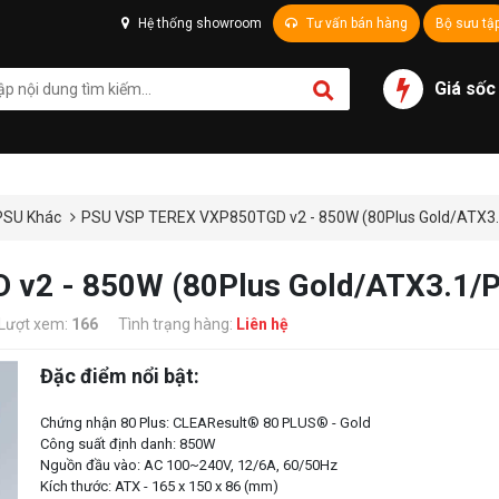
Hệ thống showroom
Tư vấn bán hàng
Bộ sưu tậ
Giá sốc
PSU Khác
PSU VSP TEREX VXP850TGD v2 - 850W (80Plus Gold/ATX3.1
2 - 850W (80Plus Gold/ATX3.1/PC
Lượt xem:
166
Tình trạng hàng:
Liên hệ
Đặc điểm nổi bật:
Chứng nhận 80 Plus: CLEAResult® 80 PLUS® - Gold
Công suất định danh: 850W
Nguồn đầu vào: AC 100~240V, 12/6A, 60/50Hz
Kích thước: ATX - 165 x 150 x 86 (mm)