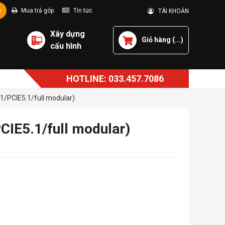
p
Mua trả góp
Tin tức
TÀI KHOẢN
Xây dựng
Giỏ hàng (
...
)
cấu hình
HOTLINE: 033.457.7086
/PCIE5.1/full modular)
IE5.1/full modular)