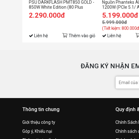
PSU DARKFLASH PMT850 GOLD -
Nguồn Phanteks A
850W White Edition (80 Plus
1200W (PCIe 5.1/ A
Gold/ATX3.1/PCI-e 5.1/Full
Modular/ 80 Plus 
2.290.000đ
5.199.000đ
Modular)
5.999.000đ
(Tiết kiệm: 800.000đ
Liên hệ
Thêm vào giỏ
Liên hệ
ĐĂNG KÝ NHẬN EM
Thông tin chung
Quy định 
Giới thiệu công ty
Chính Sách
Góp ý, Khiếu nại
Chính sách đ