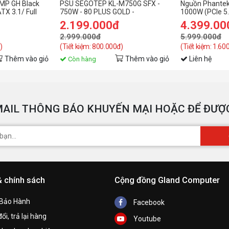
MP GH Black
PSU SEGOTEP KL-M750G SFX -
Nguồn Phantek
TX 3.1/ Full
750W - 80 PLUS GOLD -
1000W (PCIe 5.
Platinum)
ATX3.0+PCIE 5.0 WHITE
Modular/ 80 Pl
2.199.000đ
4.399.00
2.999.000đ
5.999.000đ
)
(Tiết kiệm: 800.000đ)
(Tiết kiệm: 1.60
Thêm vào giỏ
Thêm vào giỏ
Liên hệ
Còn hàng
AIL THÔNG BÁO KHUYẾN MẠI HOẶC ĐỂ ĐƯỢC
& chính sách
Cộng đồng Gland Computer
 Bảo Hành
Facebook
ổi, trả lại hàng
Youtube