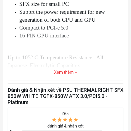
MOLEX x3 120mm + 120mm + 120mm x1
SFX size for small PC
Supprt the power requirement for new
generation of both CPU and GPU
Compact to PCI-e 5.0
16 PIN GPU interface
Up to 105° C Temperature Resistance, All
Japanese Electrolytic Capacitors
Xem thêm
All Japanese electrolytic capacitors offer longer
lifespan, provide reliability and stability to power
Đánh giá & Nhận xét về PSU THERMALRIGHT SFX
supplies, as well as high-temperature resistance,
850W WHITE TGFX-850W ATX 3.0/PCI5.0 -
allowing normal operation at higher temperatures,
Platinum
thereby improving the adaptability and stable
0
/5
conversion efficiency of host power supplies."
đánh giá & nhận xét