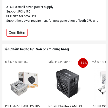
ATX 3.0 small-sized power supply
Support PCI-e 5.0
SFX size for small PC
Supprt the power requirement for new generation of both CPU and
GPU
Compact to PCI-e 5.0
Xem thêm
Sản phẩm tương tự
Sản phẩm cùng hãng
MÃ SP: SP008662
MÃ SP: SP008527
MÃ SP: SP0
-14%
PSU DARKFLASH PMT850
Nguồn Phanteks AMP GH
PSU SEGOT