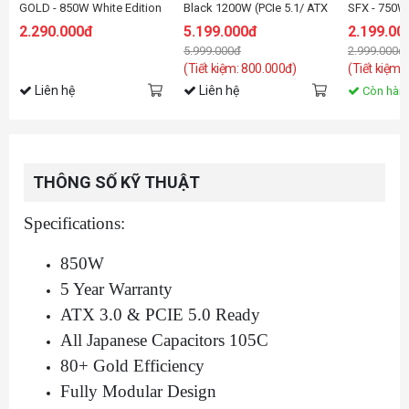
GOLD - 850W White Edition
Black 1200W (PCIe 5.1/ ATX
SFX - 750W
(80 Plus Gold/ATX3.1/PCI-e
3.1/ Full Modular/ 80 Plus
GOLD - ATX
2.290.000đ
5.199.000đ
2.199.00
5.1/Full Modular)
Platinum)
WHITE
5.999.000đ
2.999.000đ
(Tiết kiệm: 800.000đ)
(Tiết kiệm:
Liên hệ
Liên hệ
Còn hàn
THÔNG SỐ KỸ THUẬT
Specifications:
850W
5 Year Warranty
ATX 3.0 & PCIE 5.0 Ready
All Japanese Capacitors 105C
80+ Gold Efficiency
Fully Modular Design