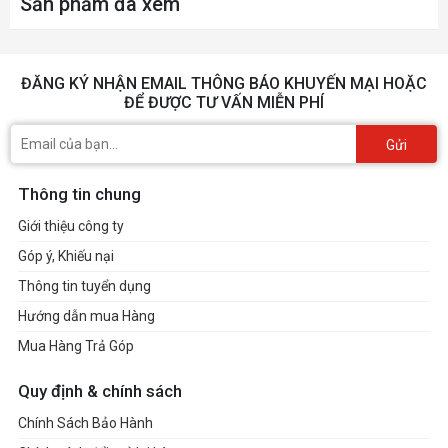
Sản phẩm đã xem
Customized full-module wiring
ĐĂNG KÝ NHẬN EMAIL THÔNG BÁO KHUYẾN MẠI HOẶC
ĐỂ ĐƯỢC TƯ VẤN MIỄN PHÍ
Compact and user-friendly 100mm body design
and full-module embossed wiring, making it easy
Gửi
to install and maintain, compatible with more
Thông tin chung
chassis solutions for convenient cable management.
Giới thiệu công ty
Góp ý, Khiếu nại
Comes with an ATX power adapter board
Thông tin tuyển dụng
Support M-ATX or ATX case, small-sized power
Hướng dẫn mua Hàng
supply for big case
Mua Hàng Trả Góp
Quy định & chính sách
Chính Sách Bảo Hành