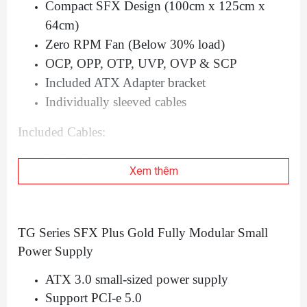
Compact SFX Design (100cm x 125cm x
64cm)
Zero RPM Fan (Below 30% load)
OCP, OPP, OTP, UVP, OVP & SCP
Included ATX Adapter bracket
Individually sleeved cables
Included Cables:
24 Pin 300mm Motherboard x1
Xem thêm
8 Pin (4+4) x2 400mm + 120mm EPS CPU
Power x1
12+4 Pin 400mm 12VHPWR PCIE 5.0
TG Series SFX Plus Gold Fully Modular Small
Power x1
Power Supply
8 Pin (6+2) x2 400mm + 120mm PCIE
Power x2
ATX 3.0 small-sized power supply
SATA x3 120mm + 120mm + 120mm x2
Support PCI-e 5.0