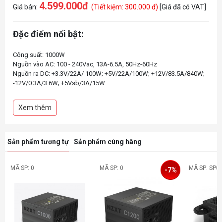
4.599.000đ
Giá bán:
(Tiết kiệm: 300.000 đ)
[Giá đã có VAT]
Đặc điểm nổi bật:
Công suất: 1000W
Nguồn vào AC: 100 - 240Vac, 13A-6.5A, 50Hz-60Hz
Nguồn ra DC: +3.3V/22A/ 100W; +5V/22A/100W; +12V/83.5A/840W;
-12V/0.3A/3.6W; +5Vsb/3A/15W
Thông số quạt: Kích thước W: 135mm H: 135mm D: 25mm/ Tốc độ
quạt: 0-2300 ± 10% RPM/ Độ ồn: 44.5 dBA
Xem thêm
Chuẩn kết nối đầu ra: 1 x 24-pin cấp nguồn ATX (Độ dài: 610 mm)/2 x
4+4-pin cấp nguồn CPU (Độ dài: 650 mm)/ 6 x cáp cấp nguồn PCIe
(6+2 pin) (Độ dài: 675 +75 mm)/ 6 x SATA (Độ dài: 500 + 100 +100
Sản phẩm tương tự
Sản phẩm cùng hãng
MÃ SP: 0
MÃ SP: 0
MÃ SP: SP0
-7%