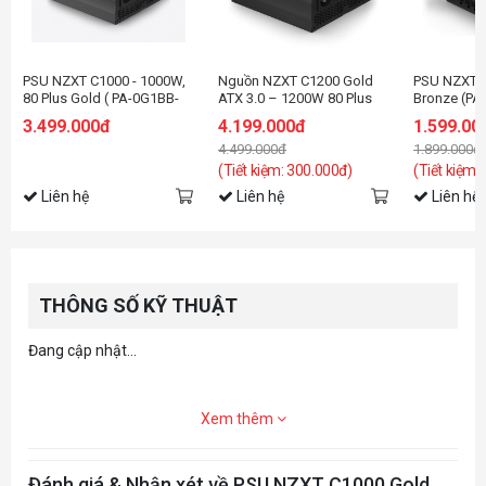
PSU NZXT C1000 - 1000W,
Nguồn NZXT C1200 Gold
PSU NZXT C
80 Plus Gold ( PA-0G1BB-
ATX 3.0 – 1200W 80 Plus
Bronze (PA
EU )
Gold – Full Modular PSU
3.499.000đ
4.199.000đ
1.599.00
4.499.000đ
1.899.000đ
(Tiết kiệm: 300.000đ)
(Tiết kiệm:
Liên hệ
Liên hệ
Liên hệ
THÔNG SỐ KỸ THUẬT
Đang cập nhật...
Xem thêm
Đánh giá & Nhận xét về PSU NZXT C1000 Gold