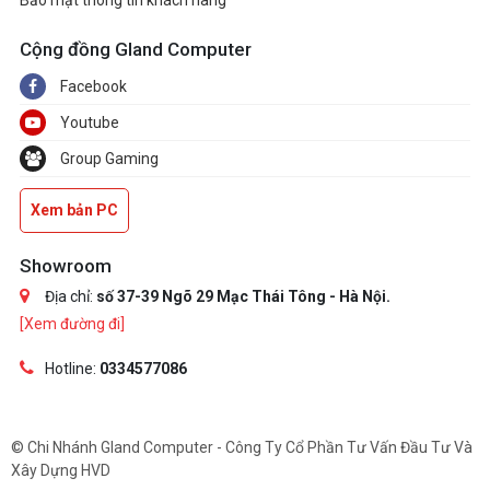
Bảo mật thông tin khách hàng
Cộng đồng Gland Computer
Facebook
Youtube
Group Gaming
Xem bản PC
Showroom
Địa chỉ:
số 37-39 Ngõ 29 Mạc Thái Tông - Hà Nội.
[Xem đường đi]
Hotline:
0334577086
© Chi Nhánh Gland Computer - Công Ty Cổ Phần Tư Vấn Đầu Tư Và
Xây Dựng HVD