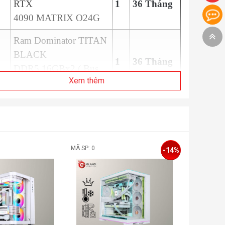
RTX
1
36 Tháng
4090 MATRIX O24G
Ram Dominator TITAN
BLACK
1
36 Tháng
DDR5 16GBx2 ( Bus
Xem thêm
6000 )
SSD M2 PCIe5.0 2280
1
60 Tháng
SSTC 2000GB
Nguồn ASUS THOR
1
120 Tháng
MÃ SP: 0
MÃ SP: 0
-14%
1000W PLATINUM
Vỏ case ASUS ROG
1
24 Tháng
Hyperion GR701
Tản Nhiệt Nước