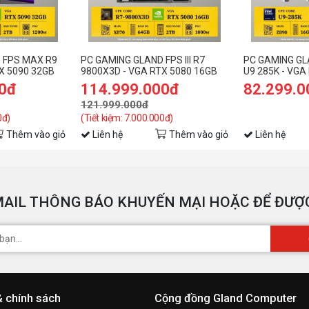
8
 FPS MAX R9
PC GAMING GLAND FPS III R7
PC GAMING G
X 5090 32GB
9800X3D - VGA RTX 5080 16GB
U9 285K - VGA
00đ
114.999.000đ
82.299.0
121.999.000đ
0đ)
(Tiết kiệm: 7.000.000đ)
Thêm vào giỏ
Liên hệ
Thêm vào giỏ
Liên hệ
AIL THÔNG BÁO KHUYẾN MẠI HOẶC ĐỂ ĐƯỢC
& chính sách
Cộng đồng Gland Computer