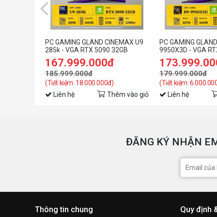
PC GAMING GLAND CINEMAX U9
PC GAMING GLAND
285k - VGA RTX 5090 32GB
9950X3D - VGA RT
167.999.000đ
173.999.0
185.999.000đ
179.999.000đ
(Tiết kiệm: 18.000.000đ)
(Tiết kiệm: 6.000.00
Liên hệ
Thêm vào giỏ
Liên hệ
ĐĂNG KÝ NHẬN EM
Thông tin chung
Quy định 