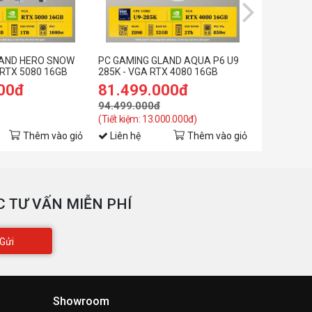
Asus RYUJIN III 360
1
60 Tháng
ARGB
LAND HERO SNOW
PC GAMING GLAND AQUA P6 U9
PC GAMING
 RTX 5080 16GB
285K - VGA RTX 4080 16GB
285K - VG
00đ
81.499.000đ
74.999
94.499.000đ
87.999.0
(Tiết kiệm: 13.000.000đ)
(Tiết kiệm: 
Thêm vào giỏ
Liên hệ
Thêm vào giỏ
Liên hệ
 TƯ VẤN MIỄN PHÍ
Gửi
Showroom