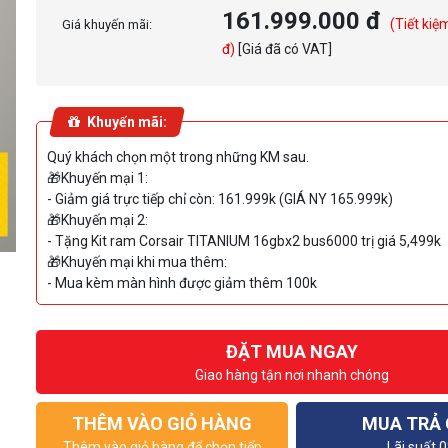
161.999.000 đ
(Tiết kiệ
Giá khuyến mãi:
đ)
[Giá đã có VAT]
Khuyến mãi:
Quý khách chọn một trong những KM sau.
🎁Khuyến mại 1:
- Giảm giá trực tiếp chỉ còn: 161.999k (GIÁ NY 165.999k)
🎁Khuyến mại 2:
- Tặng Kit ram Corsair TITANIUM 16gbx2 bus6000 trị giá 5,499k
🎁Khuyến mại khi mua thêm:
- Mua kèm màn hình được giảm thêm 100k
ĐẶT MUA NGAY
Giao hàng tận nơi nhanh chóng
THÊM VÀO GIỎ HÀNG
MUA TRẢ
Thêm vào giỏ hàng để chọn tiếp
Lãi suất 