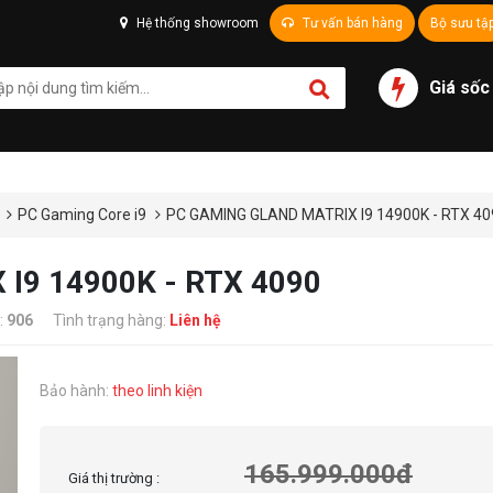
Hệ thống showroom
Tư vấn bán hàng
Bộ sưu tậ
Giá sốc
U
PC Gaming Core i9
PC GAMING GLAND MATRIX I9 14900K - RTX 40
I9 14900K - RTX 4090
:
906
Tình trạng hàng:
Liên hệ
Bảo hành:
theo linh kiện
165.999.000đ
Giá thị trường :