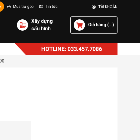
p
Mua trả góp
Tin tức
TÀI KHOẢN
Xây dựng
Giỏ hàng (
...
)
cấu hình
HOTLINE: 033.457.7086
90