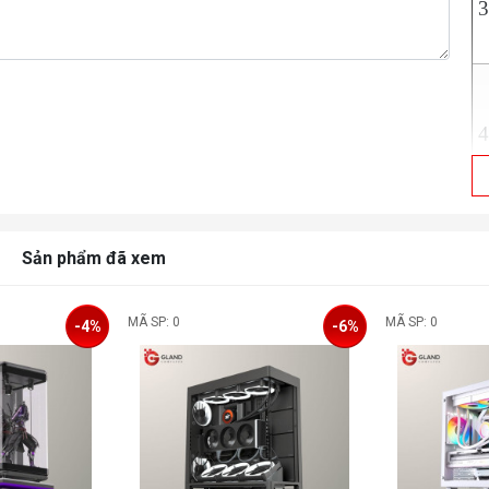
3
4
5
Sản phẩm đã xem
6
MÃ SP: 0
MÃ SP: 0
-4%
-6%
7