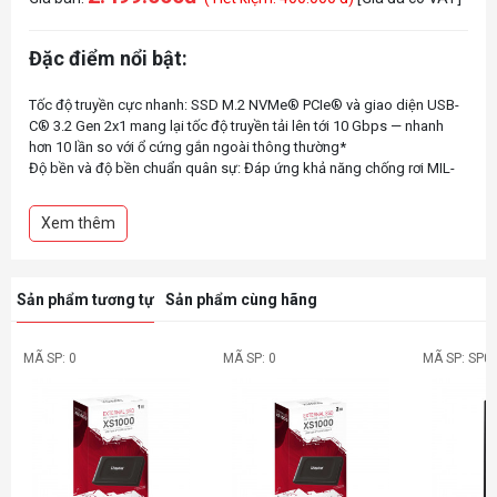
Đặc điểm nổi bật:
Tốc độ truyền cực nhanh: SSD M.2 NVMe® PCIe® và giao diện USB-
C® 3.2 Gen 2x1 mang lại tốc độ truyền tải lên tới 10 Gbps — nhanh
hơn 10 lần so với ổ cứng gắn ngoài thông thường*
Độ bền và độ bền chuẩn quân sự: Đáp ứng khả năng chống rơi MIL-
STD-810H** và tiêu chuẩn chống bụi và nước IP68***
Làm mát vượt trội: Khung hợp kim nhôm và tấm tản nhiệt cho phép
Xem thêm
tản nhiệt hiệu quả để truyền dữ liệu ổn định và tuổi thọ SSD dài hơn
Bảo vệ dữ liệu hoàn chỉnh: Đi kèm phần mềm NTI Backup Now EZ
(giá trị lên tới 35,99 USD) để sao lưu dữ liệu một cách dễ dàng
Quản lý ổ cứng dễ dàng: Bảng điều khiển SSD trực quan để xem các
Sản phẩm tương tự
Sản phẩm cùng hãng
thông số như nhiệt độ SSD, trạng thái lưu trữ, v.v.
Khả năng tương thích trên phạm vi rộng: Bao gồm cáp USB-C để kết
nối với PC, máy tính xách tay, thiết bị di động và máy chơi game mới
MÃ SP: 0
MÃ SP: 0
MÃ SP: SP0
nhất