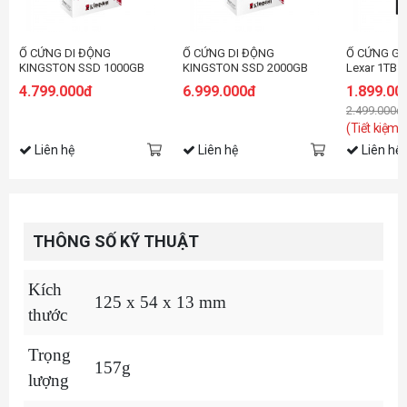
Ổ CỨNG DI ĐỘNG
Ổ CỨNG DI ĐỘNG
Ổ CỨNG GẮ
KINGSTON SSD 1000GB
KINGSTON SSD 2000GB
Lexar 1TB U
USB 3.2 GEN 2
USB 3.2 GEN 2
ES3 (LES3X
4.799.000đ
6.999.000đ
1.899.00
SXS1000/1000G
SXS1000/2000G
RNSNG)
2.499.000đ
(Tiết kiệm:
Liên hệ
Liên hệ
Liên hệ
THÔNG SỐ KỸ THUẬT
Kích
125 x 54 x 13 mm
thước
Trọng
157g
lượng