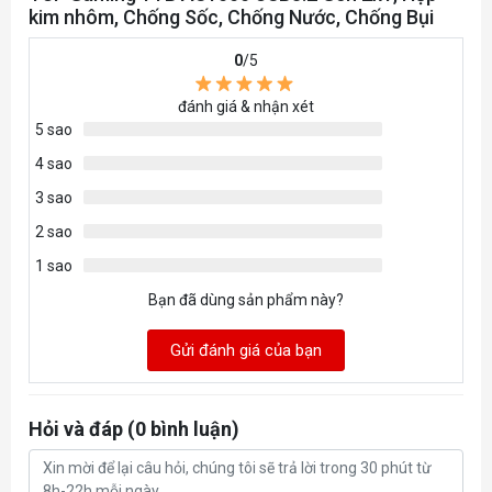
kim nhôm, Chống Sốc, Chống Nước, Chống Bụi
Chứng
IP68
nhận
810H 516.8 Drop Test
0
/5
Bảo
đánh giá & nhận xét
36 Tháng
5 sao
hành
4 sao
Windows® 10
3 sao
Windows 11
Hỗ trợ
2 sao
Macos Catalina trở lên
hệ điều
1 sao
Các thiết bị Android hỗ trợ chức
hành
Bạn đã dùng sản phẩm này?
năngOTG
Hệ điều hành Chrome
Gửi đánh giá của bạn
Hỏi và đáp (0 bình luận)