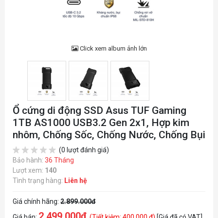
Click xem album ảnh lớn
Ổ cứng di động SSD Asus TUF Gaming
1TB AS1000 USB3.2 Gen 2x1, Hợp kim
nhôm, Chống Sốc, Chống Nước, Chống Bụi
(0 lượt đánh giá)
Bảo hành:
36 Tháng
Lượt xem:
140
Tình trạng hàng:
Liên hệ
Giá chính hãng:
2.899.000đ
2.499.000đ
Giá bán:
(Tiết kiệm: 400.000 đ)
[Giá đã có VAT]