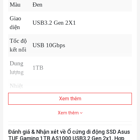
Màu
Đen
Giao
USB3.2 Gen 2X1
diện
Tốc độ
USB 10Gbps
kết nối
Dung
1TB
lượng
Nhiệt
độ hoạt
0°C (32°F) ~ 40°C (104°F)
Xem thêm
động
Xem thêm
Điện áp
hoạt
5V 1.2A
Đánh giá & Nhận xét về Ổ cứng di động SSD Asus
động
TUF Gaming 1TB AS1000 USB3.2 Gen 2x1, Hợp