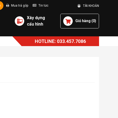
p
Mua trả góp
Tin tức
TÀI KHOẢN
Xây dựng
Giỏ hàng (
0
)
cấu hình
HOTLINE: 033.457.7086