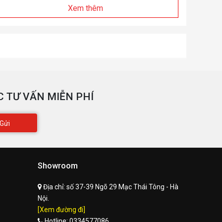
Xem thêm
 TƯ VẤN MIỄN PHÍ
Gửi
Showroom
Địa chỉ:
số 37-39 Ngõ 29 Mạc Thái Tông - Hà
Nội.
[Xem đường đi]
Hotline:
0334577086