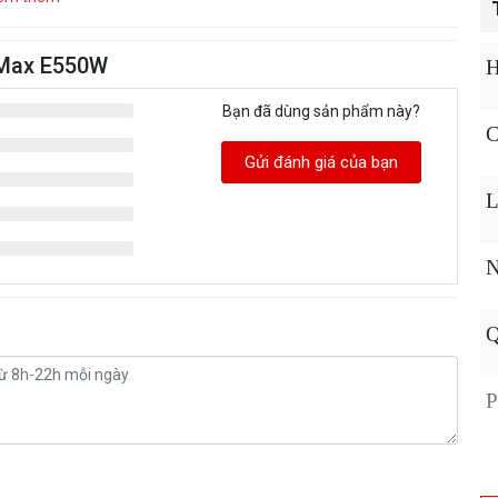
oMax E550W
H
Bạn đã dùng sản phẩm này?
C
Gửi đánh giá của bạn
L
N
Q
P