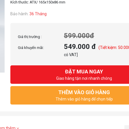
Bảo hành:
36 Tháng
599.000đ
Giá thị trường :
549.000 đ
(Tiết kiệm: 50.00
Giá khuyến mãi:
có VAT]
ĐẶT MUA NGAY
Giao hàng tận nơi nhanh chóng
THÊM VÀO GIỎ HÀNG
Thêm vào giỏ hàng để chọn tiếp
em thêm