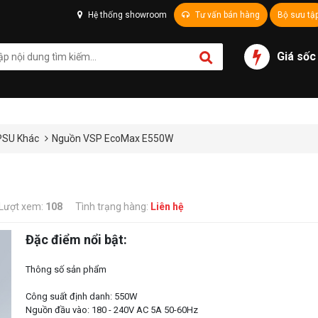
Hệ thống showroom
Tư vấn bán hàng
Bộ sưu tậ
Giá sốc
PSU Khác
Nguồn VSP EcoMax E550W
Lượt xem:
108
Tình trạng hàng:
Liên hệ
Đặc điểm nổi bật:
Thông số sản phẩm
Công suất định danh: 550W
Nguồn đầu vào: 180 - 240V AC 5A 50-60Hz