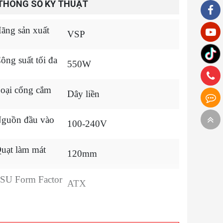
THÔNG SỐ KỸ THUẬT
ãng sản xuất
VSP
ông suất tối đa
550W
oại cổng cắm
Dây liền
guồn đầu vào
100-240V
uạt làm mát
120mm
SU Form Factor
ATX