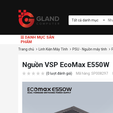
Tất cả danh mục
DANH MỤC SẢN
PHẨM
Trang chủ
Linh Kiện Máy Tính
PSU - Nguồn máy tính
Nguồn VSP EcoMax E550W
(0 lượt đánh giá)
Mã hàng: SP008297