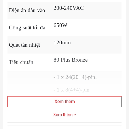
200-240VAC
Điện áp đầu vào
650W
Công suất tối đa
120mm
Quạt tản nhiệt
80 Plus Bronze
Tiêu chuẩn
- 1 x 24(20+4)-pin.
- 1 x 8(4+4)-pin
ATX12V/ESP12V
Xem thêm
Số lượng cable kết
- 2 x 8(6+2)-pin PCI-E
nối
Xem thêm
- 5 x SATA