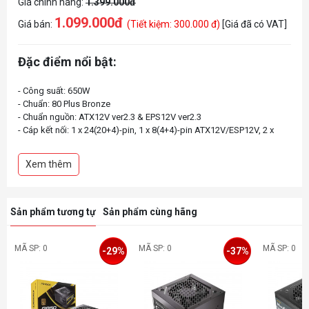
Giá chính hãng:
1.399.000đ
1.099.000đ
Giá bán:
(Tiết kiệm: 300.000 đ)
[Giá đã có VAT]
Đặc điểm nổi bật:
- Công suất: 650W
- Chuẩn: 80 Plus Bronze
- Chuẩn nguồn: ATX12V ver2.3 & EPS12V ver2.3
- Cáp kết nối: 1 x 24(20+4)-pin, 1 x 8(4+4)-pin ATX12V/ESP12V, 2 x
Xem thêm
Sản phẩm tương tự
Sản phẩm cùng hãng
MÃ SP: 0
MÃ SP: 0
MÃ SP: 0
-29%
-37%