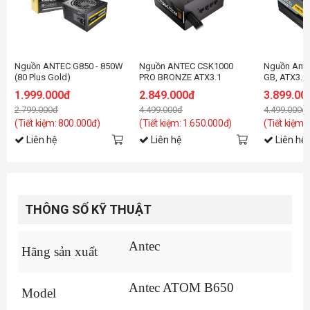
Nguồn ANTEC G850 - 850W
Nguồn ANTEC CSK1000
Nguồn Ant
(80 Plus Gold)
PRO BRONZE ATX3.1
GB, ATX3.0
1000W (80+ Bronze/Màu
GOLD/MÀU
1.999.000đ
2.849.000đ
3.899.00
đen/Semi Modular)
MODULAR)
2.799.000đ
4.499.000đ
4.499.000đ
(Tiết kiệm: 800.000đ)
(Tiết kiệm: 1.650.000đ)
(Tiết kiệm:
Liên hệ
Liên hệ
Liên hệ
THÔNG SỐ KỸ THUẬT
Antec
Hãng sản xuất
Antec ATOM B650
Model