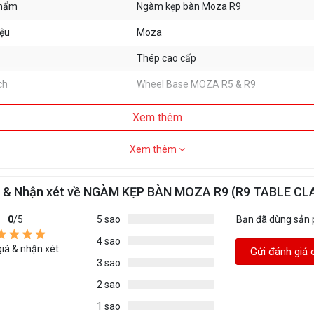
phẩm
Ngàm kẹp bàn Moza R9
ệu
Moza
Thép cao cấp
ch
Wheel Base MOZA R5 & R9
Xem thêm
Xem thêm
á & Nhận xét về NGÀM KẸP BÀN MOZA R9 (R9 TABLE CL
0
/5
5 sao
Bạn đã dùng sản
4 sao
iá & nhận xét
Gửi đánh giá 
3 sao
2 sao
1 sao