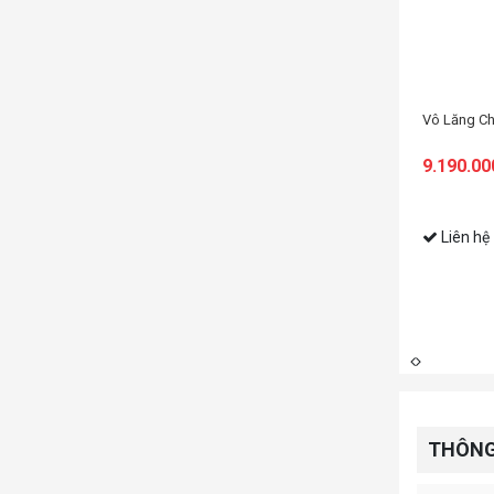
Vô Lăng Ch
9.190.00
 BUNDLE (R5 WHEEL BASE,VÔ LĂNG, PEDAL, NGÀM KẸP BÀN)
Liên hệ
THÔNG