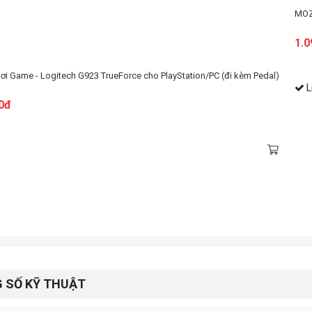
MOZ
1.0
ơi Game - Logitech G923 TrueForce cho PlayStation/PC (đi kèm Pedal)
L
0đ
 SỐ KỸ THUẬT