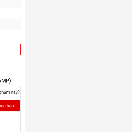
AMP)
 phẩm này?
của bạn