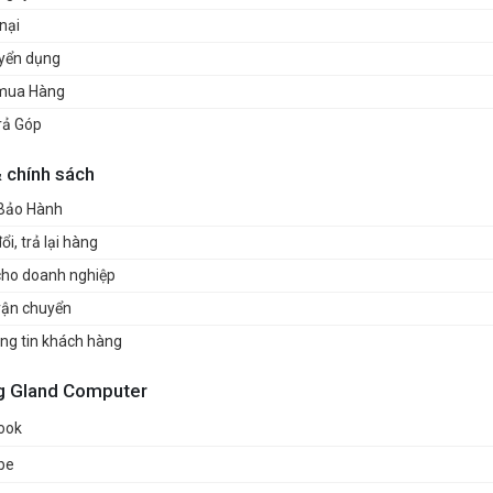
nại
uyển dụng
mua Hàng
rả Góp
& chính sách
 Bảo Hành
i, trả lại hàng
cho doanh nghiệp
vận chuyển
ng tin khách hàng
g Gland Computer
ook
be