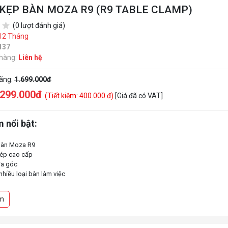
KẸP BÀN MOZA R9 (R9 TABLE CLAMP)
(0 lượt đánh giá)
12 Tháng
137
 hàng:
Liên hệ
hãng:
1.699.000đ
.299.000đ
(Tiết kiệm: 400.000 đ)
[Giá đã có VAT]
 nổi bật:
àn Moza R9
hép cao cấp
đa góc
nhiều loại bàn làm việc
m