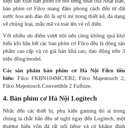
hiệu sản xuất bàn phím cơ nổi tiếng nhất của Nhật Bản,
bàn phím cơ Filco mang đậm phong cách đến từ đất
nước hoa anh đào đó là sự tỉ mỉ trong thiết kế, đa dạng
về chủng loại, mẫu mã và toát lên vẻ cổ điển.
Với nhiều ưu điểm vượt trội nên cũng không quá khó
hiểu khi hầu hết các bàn phím cơ Filco đều là dòng sản
phẩm cao cấp và có giá bán khá cao, dao động trên 3
triệu đồng/model.
Các sản phẩm bàn phím cơ Hà Nội Filco tiêu
biểu:
Filco FKBN104MC/EB2, Filco Majestouch 2,
Filco Majestouch Convertible 2 Fullsize.
4. Bàn phím cơ Hà Nội Logitech
Nhắc đến các thiết bị, phụ kiện gaming thì ai trong
chúng ta chắc hẳn đều sẽ nghĩ ngay đến Logitech, một
thương hiệu vốn đã rất nổi tiếng và có khẳng định