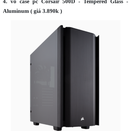
4. vỏ case pc Corsair 500D - Tempered Glass -
Aluminum ( giá 3.890k )