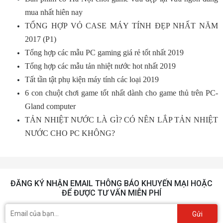
mua nhất hiên nay
TỔNG HỢP VỎ CASE MÁY TÍNH ĐẸP NHẤT NĂM
2017 (P1)
Tổng hợp các mẫu PC gaming giá rẻ tốt nhất 2019
Tổng hợp các mẫu tản nhiệt nước hot nhất 2019
Tất tần tật phụ kiện máy tính các loại 2019
6 con chuột chơi game tốt nhất dành cho game thủ trên PC-
Gland computer
TẢN NHIỆT NƯỚC LÀ GÌ? CÓ NÊN LẮP TẢN NHIỆT
NƯỚC CHO PC KHÔNG?
ĐĂNG KÝ NHẬN EMAIL THÔNG BÁO KHUYẾN MẠI HOẶC
ĐỂ ĐƯỢC TƯ VẤN MIỄN PHÍ
Gửi