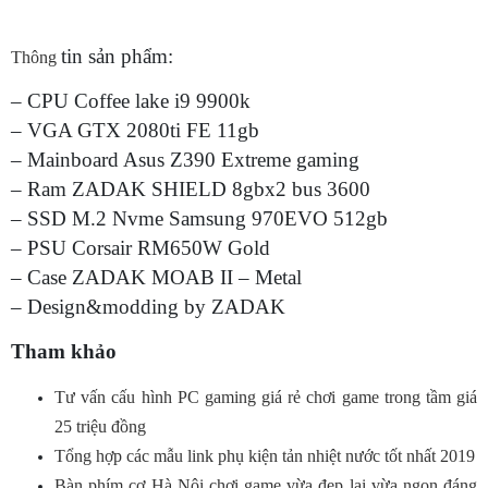
tin sản phẩm:
Thông
– CPU Coffee lake i9 9900k
– VGA GTX 2080ti FE 11gb
– Mainboard Asus Z390 Extreme gaming
– Ram ZADAK SHIELD 8gbx2 bus 3600
– SSD M.2 Nvme Samsung 970EVO 512gb
– PSU Corsair RM650W Gold
– Case ZADAK MOAB II – Metal
– Design&modding by ZADAK
Tham khảo
Tư vấn cấu hình PC gaming giá rẻ chơi game trong tầm giá
25 triệu đồng
Tổng hợp các mẫu link phụ kiện tản nhiệt nước tốt nhất 2019
Bàn phím cơ Hà Nội chơi game vừa đẹp lại vừa ngon đáng