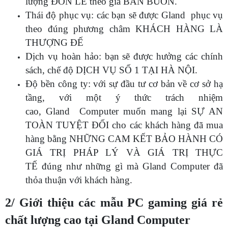
lượng ĐƠN LẺ theo giá BÁN BUÔN.
Thái độ phục vụ: các bạn sẽ được Gland phục vụ
theo đúng phương châm KHÁCH HÀNG LÀ
THƯỢNG ĐẾ
Dịch vụ hoàn hảo: bạn sẽ được hưởng các chính
sách, chế độ DỊCH VỤ SỐ 1 TẠI HÀ NỘI.
Độ bền công ty: với sự đầu tư cơ bản về cơ sở hạ
tầng, với một ý thức trách nhiệm
cao, Gland Computer muốn mang lại SỰ AN
TOÀN TUYỆT ĐỐI cho các khách hàng đã mua
hàng bằng NHỮNG CAM KẾT BẢO HÀNH CÓ
GIÁ TRỊ PHÁP LÝ VÀ GIÁ TRỊ THỰC
TẾ đúng như những gì mà Gland Computer đã
thỏa thuận với khách hàng.
2/ Giới thiệu các mẫu PC gaming giá rẻ
chất lượng cao tại Gland Computer