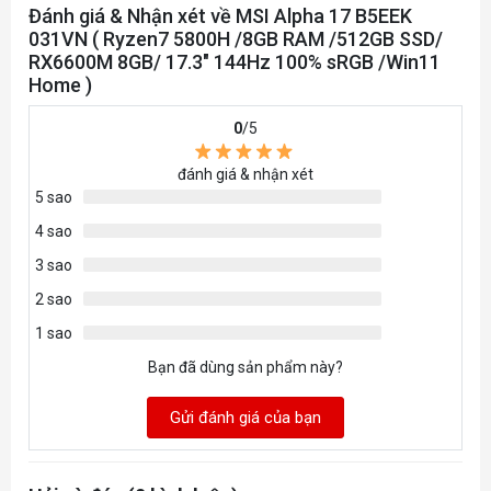
Đánh giá & Nhận xét về MSI Alpha 17 B5EEK
Tự động chuyển card
Công nghệ
031VN ( Ryzen7 5800H /8GB RAM /512GB SSD/
Kết nối (Network)
RX6600M 8GB/ 17.3" 144Hz 100% sRGB /Win11
1 x RJ45 - Gb LAN
Home )
LAN
AMD Wi-Fi 6E RZ608
Wireless
0
/5
Bluetooth v5.1
Bluetooth
đánh giá & nhận xét
Cổng giao tiếp mở rộng
5 sao
1 x Type-A USB2.0
4 sao
Cổng USB
1 x Type-C (USB3.2 Gen1 
3 sao
2 x Type-A USB3.2 Gen1
2 sao
1 x (4K @ 60Hz) HDMI
HDMI
1 sao
Đang cập nhật
Khe cắm thẻ nhớ
Bạn đã dùng sản phẩm này?
1 x Mic-in/Headphone-ou
Tai nghe
HD type (30fps@720p)
Camera
Gửi đánh giá của bạn
Bàn Phím Laptop
RGB Gaming Keyboard
Kiểu bàn phím