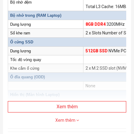
Bộ nhớ đệm
Total L3 Cache: 16MB
Bộ nhớ trong (
RAM Laptop
)
8GB DDR4
3200MHz
Dung lượng
2 x Slots Number of SO-
Số khe ram
Ổ cứng SSD
512GB SSD
NVMe PCIe G
Dung lượng
Tốc độ vòng quay
2 x M.2 SSD slot (NVMe P
Khe cắm ổ cứng
Ổ đĩa quang (ODD)
None
Hiển thị (
Màn hình Laptop
)
17.3Inch FHD IPS
144Hz
Màn hình
Xem thêm
FHD (1920x1080)
Độ phân giải
Xem thêm
Đồ Họa (VGA)
AMD Radeon™
RX 6600M
Bộ xử lý