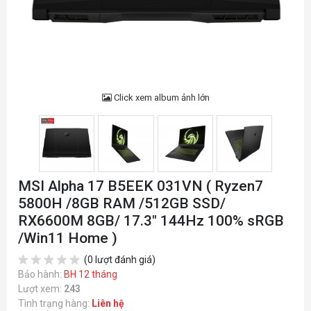
Click xem album ảnh lớn
MSI Alpha 17 B5EEK 031VN ( Ryzen7
5800H /8GB RAM /512GB SSD/
RX6600M 8GB/ 17.3" 144Hz 100% sRGB
/Win11 Home )
(0 lượt đánh giá)
Bảo hành:
BH 12 tháng
Lượt xem:
243
Tình trạng hàng:
Liên hệ