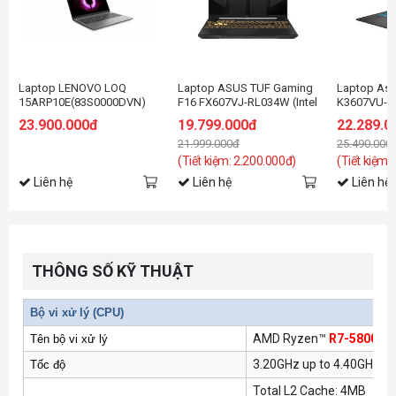
Laptop LENOVO LOQ
Laptop ASUS TUF Gaming
Laptop Asu
15ARP10E(83S0000DVN)
F16 FX607VJ-RL034W (Intel
K3607VU-RP
R5-
Core 5 210H | RTX 3050
Core 5 Proc
23.900.000đ
19.799.000đ
22.289.0
7535HS/16GD5/512GSSD/15.6FHD144Hz/Wifi6/BT/4C/6G_RTX3050/W11
6GB | 16 inch FHD 144Hz |
16GB | 512G
21.999.000đ
25.490.000
16GB | 512GB | Win 11 |
16 inch WU
Xám)
Win 11 | Đe
(Tiết kiệm: 2.200.000đ)
(Tiết kiệm:
Liên hệ
Liên hệ
Liên hệ
THÔNG SỐ KỸ THUẬT
Bộ vi xử lý (CPU)
AMD Ryzen™
R7-5800H
P
Tên bộ vi xử lý
3.20GHz up to 4.40GHz, 8
Tốc độ
Total L2 Cache: 4MB