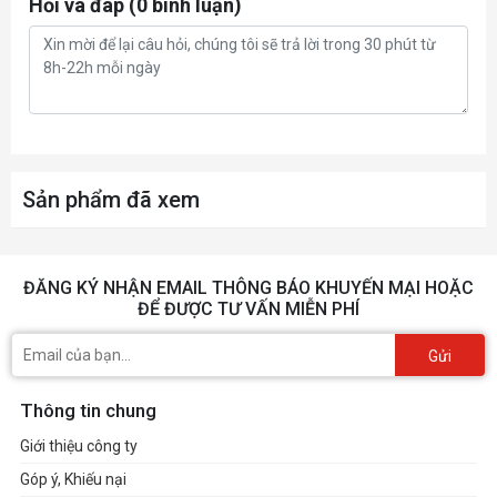
Hỏi và đáp (0 bình luận)
Mouse (
Chuột Laptop
)
Cảm ứng đa điểm
Pin Laptop
4Cell 90WHrs
Dung lượng pin
Sạc Pin Laptop
Đi kèm
Sản phẩm đã xem
Hệ điều hành (Operating System)
Windows 11 Home
Hệ điều hành đi kèm
Thông tin khác
ĐĂNG KÝ NHẬN EMAIL THÔNG BÁO KHUYẾN MẠI HOẶC
2.55 kg
Trọng Lượng
ĐỂ ĐƯỢC TƯ VẤN MIỄN PHÍ
Black (Đen)
Màu sắc
Gửi
398 x 273 x 24.2 mm
Kích thước
Phụ kiện đi kèm
Adapter, tài liệu, sách
Thông tin chung
Giới thiệu công ty
Góp ý, Khiếu nại