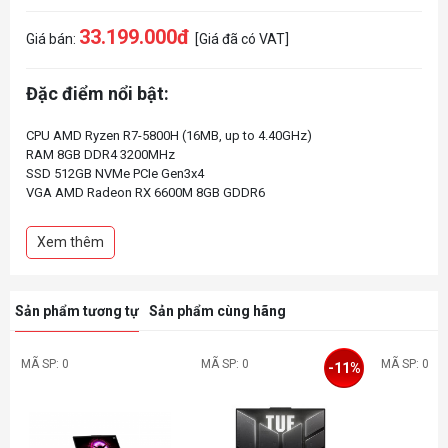
33.199.000đ
Giá bán:
[Giá đã có VAT]
Đặc điểm nổi bật:
CPU AMD Ryzen R7-5800H (16MB, up to 4.40GHz)
RAM 8GB DDR4 3200MHz
SSD 512GB NVMe PCIe Gen3x4
VGA AMD Radeon RX 6600M 8GB GDDR6
Display 17.3Inch FHD IPS 144Hz 72%NTSC, close to 100%sRGB
Pin 4Cell 90WHrs
Xem thêm
Color Black (Đen)
RGB Gaming Keyboard
Weight 2.55 kg
Sản phẩm tương tự
Sản phẩm cùng hãng
MÃ SP: 0
MÃ SP: 0
MÃ SP: 0
-11%