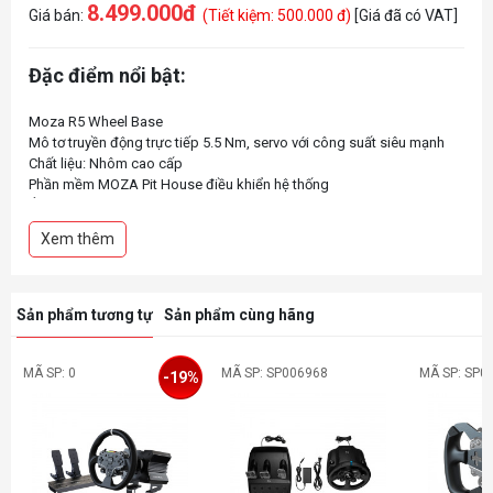
8.499.000đ
Giá bán:
(Tiết kiệm: 500.000 đ)
[Giá đã có VAT]
Đặc điểm nổi bật:
Moza R5 Wheel Base
Mô tơ truyền động trực tiếp 5.5 Nm, servo với công suất siêu mạnh
Chất liệu: Nhôm cao cấp
Phần mềm MOZA Pit House điều khiển hệ thống
Ứng dụng MOZA Cloud Control dành cho cả iOS lẫn Android
Xem thêm
Sản phẩm tương tự
Sản phẩm cùng hãng
MÃ SP: 0
MÃ SP: SP006968
MÃ SP: SP0
-19%