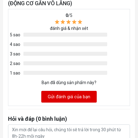
(ĐỘNG CƠ GẮN VÔ LĂNG)
Cổng kết nối
Power, DC Input, Pedal, USB, Dash
0
/5
Ngàm bên dưới (tấm chuyển đổi 40-
Lắp đặt
66mm tùy chọn)
đánh giá & nhận xét
Ngàm Kẹp bàn
Tùy chọn
5 sao
4 sao
Công tắc dừng
Tùy chọn
khẩn cấp
3 sao
Online Firmware
2 sao
Áp dụng
Upgrade
1 sao
Firmware Update
Áp dụng
Bạn đã dùng sản phẩm này?
Kích thước (L x W x
174*157*124
Gửi đánh giá của bạn
H)（mm）
Trọng lượng
3.45KG
Hỏi và đáp (0 bình luận)