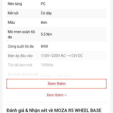
Nền tảng
PC
Kết nối
Có dây
Màu
Đen
Mô-men xoắn tối
5.5 Nm
đa
Công suất tối đa
84W
Điện áp đầu vào
110V~220V AC —>12V DC
Tốc độ làm mới
1000Hz
Độ phân giải bộ mã
32768 ppr (15-bits)
hóa
Xem thêm
Đo chỉ số
Có
Xem thêm
App Functions
Hỗ trợ
Quick Release
Hỗ trợ
Đánh giá & Nhận xét về MOZA R5 WHEEL BASE