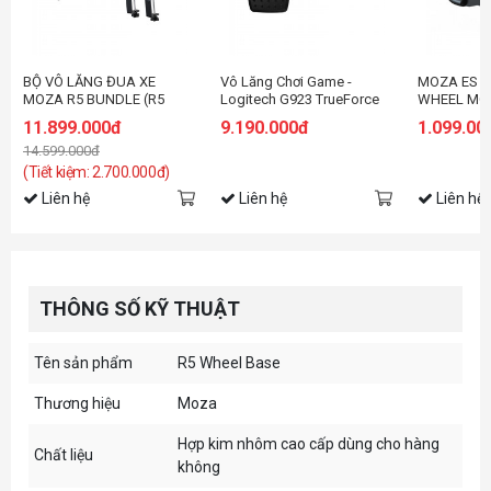
BỘ VÔ LĂNG ĐUA XE
Vô Lăng Chơi Game -
MOZA ES 
MOZA R5 BUNDLE (R5
Logitech G923 TrueForce
WHEEL MO
WHEEL BASE,VÔ LĂNG,
cho PlayStation/PC (đi kèm
VÔ LĂNG M
11.899.000đ
9.190.000đ
1.099.00
PEDAL, NGÀM KẸP BÀN)
Pedal)
14.599.000đ
(Tiết kiệm: 2.700.000đ)
Liên hệ
Liên hệ
Liên hệ
THÔNG SỐ KỸ THUẬT
Tên sản phẩm
R5 Wheel Base
Thương hiệu
Moza
Hợp kim nhôm cao cấp dùng cho hàng
Chất liệu
không