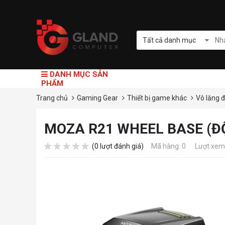
Tất cả danh mục
DANH MỤC SẢN
PHẨM
Trang chủ
Gaming Gear
Thiết bị game khác
Vô lăng 
MOZA R21 WHEEL BASE (Đ
(0 lượt đánh giá)
Mã hàng: 0
Lượt xem