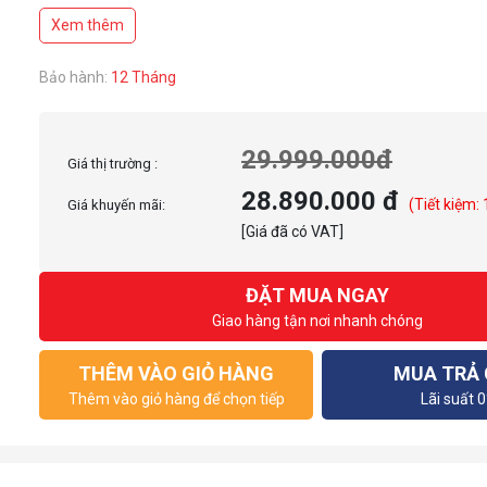
Tính năng Hand-off Protection
Xem thêm
Mô-men xoắn tĩnh cực thấp
Bảo hành:
12 Tháng
29.999.000đ
Giá thị trường :
28.890.000 đ
(Tiết kiệm:
Giá khuyến mãi:
[Giá đã có VAT]
ĐẶT MUA NGAY
Giao hàng tận nơi nhanh chóng
THÊM VÀO GIỎ HÀNG
MUA TRẢ
Thêm vào giỏ hàng để chọn tiếp
Lãi suất 