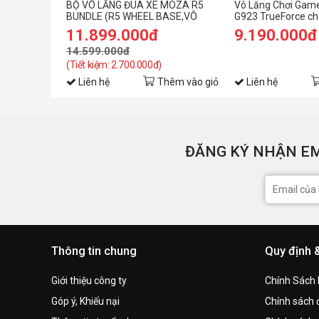
BỘ VÔ LĂNG ĐUA XE MOZA R5
Vô Lăng Chơi Game
BUNDLE (R5 WHEEL BASE,VÔ
G923 TrueForce ch
LĂNG, PEDAL, NGÀM KẸP BÀN)
PlayStation/PC (đi
11.899.000đ
9.190.000đ
14.599.000đ
(Tiết kiệm: 2.700.000đ)
Liên hệ
Thêm vào giỏ
Liên hệ
ĐĂNG KÝ NHẬN EM
Thông tin chung
Quy định 
Giới thiệu công ty
Chính Sách
Góp ý, Khiếu nại
Chính sách đ