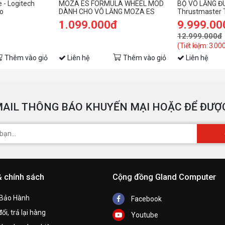
 - Logitech
MOZA ES FORMULA WHEEL MOD
BỘ VÔ LĂNG Đ
o
DÀNH CHO VÔ LĂNG MOZA ES
Thrustmaster 
N
 kèm Pedal)
– Racing Wheel
1.099.000đ
9.999.00
t
12.999.000đ
C
(Tiết kiệm: 3.00
Thêm vào giỏ
Liên hệ
Thêm vào giỏ
Liên hệ
K
T
AIL THÔNG BÁO KHUYẾN MẠI HOẶC ĐỂ ĐƯỢC
& chính sách
Cộng đồng Gland Computer
 Bảo Hành
Facebook
ổi, trả lại hàng
Youtube