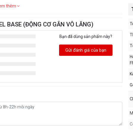
em thêm
EEL BASE (ĐỘNG CƠ GẮN VÔ LĂNG)
T
T
Bạn đã dùng sản phẩm này?
T
Gửi đánh giá của bạn
H
F
K
G
C
M
C