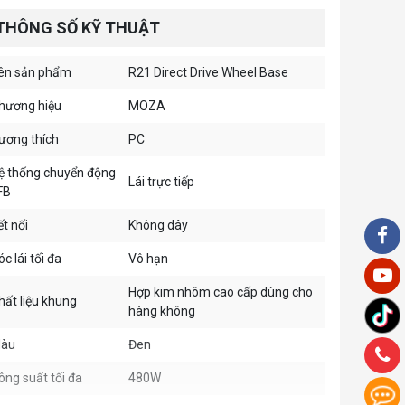
THÔNG SỐ KỸ THUẬT
ên sản phẩm
R21 Direct Drive Wheel Base
hương hiệu
MOZA
ương thích
PC
ệ thống chuyển động
Lái trực tiếp
FB
ết nối
Không dây
óc lái tối đa
Vô hạn
Hợp kim nhôm cao cấp dùng cho
hất liệu khung
hàng không
àu
Đen
ông suất tối đa
480W