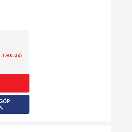
 1.109.000 đ)
 GÓP
0%