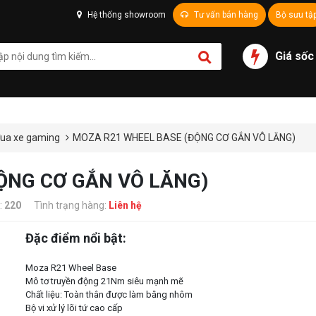
Hệ thống showroom
Tư vấn bán hàng
Bộ sưu tậ
Giá sốc
đua xe gaming
MOZA R21 WHEEL BASE (ĐỘNG CƠ GẮN VÔ LĂNG)
ỘNG CƠ GẮN VÔ LĂNG)
:
220
Tình trạng hàng:
Liên hệ
Đặc điểm nổi bật:
Moza R21 Wheel Base
Mô tơ truyền động 21Nm siêu mạnh mẽ
Chất liệu: Toàn thân được làm bằng nhôm
Bộ vi xử lý lõi tứ cao cấp