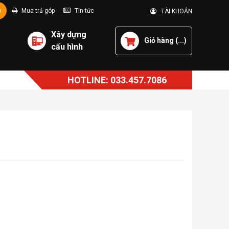
p
Mua trả góp
Tin tức
TÀI KHOẢN
Xây dựng
Giỏ hàng (
...
)
cấu hình
HOTLINE: 033.457.7086