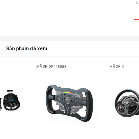
Đ
T
T
V
Đ
Sản phẩm đã xem
h
Đ
MÃ SP: SP008088
MÃ SP: 0
A
C
C
L
N
N