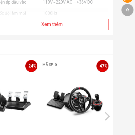
iện áp đầu vào
110V~220V AC —>36V DC
ốc độ làm mới
1000Hz
Xem thêm
hanh chống hình chữ
Có hỗ trợ
ộ phân giải bộ mã
262144ppr (18-bits)
óa
o chỉ số
Có
MÃ SP: 0
MÃ SP: 0
-24%
-47%
pp Functions
Có hỗ trợ
hức năng
Quick Release
Power, DC Input, E-stop, USB
ổng kết nối
(Pogo pins for RM dash )
ắp đặt
Ngàm bên dưới (Giá đỡ tùy chọn )
gàm kẹp bàn
Tùy chọn
út dừng khẩn cấp
Tùy chọn