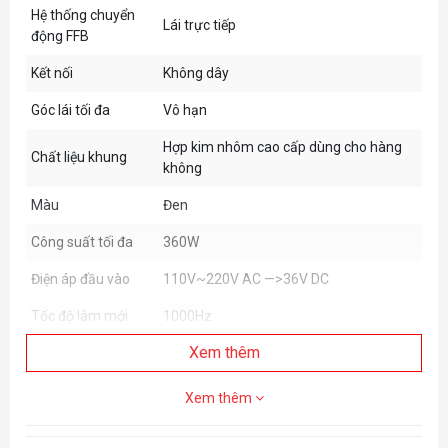
Hệ thống chuyển
Lái trực tiếp
động FFB
Kết nối
Không dây
Góc lái tối đa
Vô hạn
Hợp kim nhôm cao cấp dùng cho hàng
Chất liệu khung
không
Màu
Đen
Công suất tối đa
360W
Điện áp đầu vào
110V~220V AC —>36V DC
Tốc độ làm mới
1000Hz
Xem thêm
Độ phân giải bộ mã
262144ppr (18-bits)
hóa
Xem thêm
Đo chỉ số
Có
App Functions
Có hỗ trợ