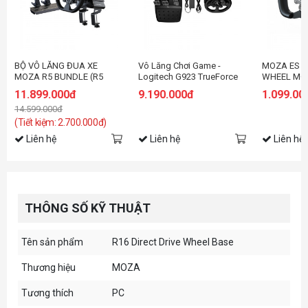
BỘ VÔ LĂNG ĐUA XE
Vô Lăng Chơi Game -
MOZA ES 
MOZA R5 BUNDLE (R5
Logitech G923 TrueForce
WHEEL MO
WHEEL BASE,VÔ LĂNG,
cho PlayStation/PC (đi kèm
VÔ LĂNG M
11.899.000đ
9.190.000đ
1.099.00
PEDAL, NGÀM KẸP BÀN)
Pedal)
14.599.000đ
(Tiết kiệm: 2.700.000đ)
Liên hệ
Liên hệ
Liên hệ
THÔNG SỐ KỸ THUẬT
Tên sản phẩm
R16 Direct Drive Wheel Base
Thương hiệu
MOZA
Tương thích
PC