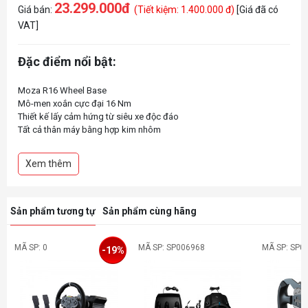
23.299.000đ
Giá bán:
(Tiết kiệm: 1.400.000 đ)
[Giá đã có
VAT]
Đặc điểm nổi bật:
Moza R16 Wheel Base
Mô-men xoắn cực đại 16 Nm
Thiết kế lấy cảm hứng từ siêu xe độc ​​đáo
Tất cả thân máy bằng hợp kim nhôm
Tính năng Hands-off Protection
Bộ vi xử lý cực mạnh
Xem thêm
Mô-men xoắn tĩnh cực thấp
Sản phẩm tương tự
Sản phẩm cùng hãng
MÃ SP: 0
MÃ SP: SP006968
MÃ SP: SP0
-19%