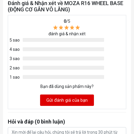
Đánh giá & Nhận xét về MOZA R16 WHEEL BASE
(ĐỘNG CƠ GẮN VÔ LĂNG)
Chức năng
Quick Release
0
/5
Power, DC Input, E-stop, USB (Pogo pins
Cổng kết nối
for RM dash )
đánh giá & nhận xét
Lắp đặt
Ngàm bên dưới (Giá đỡ tùy chọn )
5 sao
4 sao
Ngàm kẹp bàn
Tùy chọn
3 sao
Nút dừng khẩn cấp
Tùy chọn
2 sao
Nâng cấp phần
Áp dụng
1 sao
mềm trực tuyến
Bạn đã dùng sản phẩm này?
Cập nhật phần
Áp dụng
mềm
Gửi đánh giá của bạn
Kích thước (L x W x
327*170*130
H)（mm）
Hỏi và đáp (0 bình luận)
Trọng lượng
8.9kg