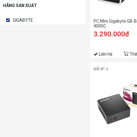
HÃNG SẢN XUẤT
GIGABYTE
PC Mini Gigabyte GB-
4000C
3.290.000đ
Liên hệ
Thê
MÃ SP: 0