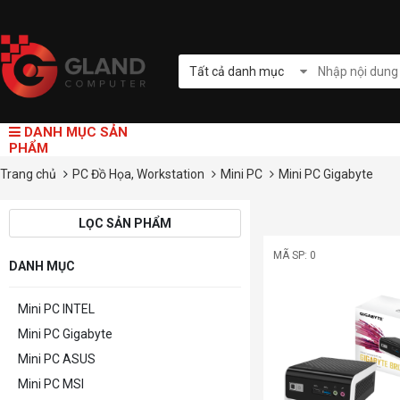
Tất cả danh mục
DANH MỤC SẢN
PHẨM
Trang chủ
PC Đồ Họa, Workstation
Mini PC
Mini PC Gigabyte
LỌC SẢN PHẨM
MÃ SP: 0
DANH MỤC
Mini PC INTEL
Mini PC Gigabyte
Mini PC ASUS
Mini PC MSI