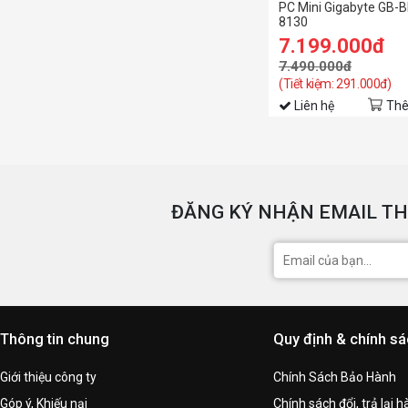
PC Mini Gigabyte GB-B
8130
7.199.000đ
7.490.000đ
(Tiết kiệm: 291.000đ)
Liên hệ
Thê
ĐĂNG KÝ NHẬN EMAIL TH
Thông tin chung
Quy định & chính s
Giới thiệu công ty
Chính Sách Bảo Hành
Góp ý, Khiếu nại
Chính sách đổi, trả lại 