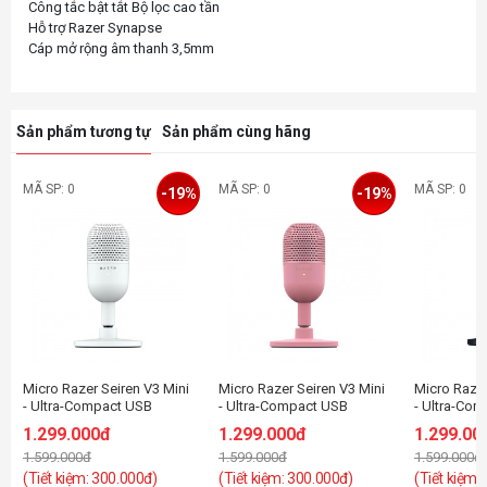
Công tắc bật tắt Bộ lọc cao tần
Hỗ trợ Razer Synapse
Sản phẩm tương tự
Sản phẩm cùng hãng
MÃ SP: 0
MÃ SP: 0
MÃ SP: 0
-19%
-19%
Micro Razer Seiren V3 Mini
Micro Razer Seiren V3 Mini
Micro Razer
- Ultra-Compact USB
- Ultra-Compact USB
- Ultra-Co
Microphone - White Edition
Microphone - Quartz
Microphone
1.299.000đ
1.299.000đ
1.299.00
- FRML Packaging_RZ19-
Edition - FRML
Packaging
1.599.000đ
1.599.000đ
1.599.000đ
05050300-R3M1
Packaging_RZ19-
05050100-
05050200-R3M1
(Tiết kiệm: 300.000đ)
(Tiết kiệm: 300.000đ)
(Tiết kiệm: