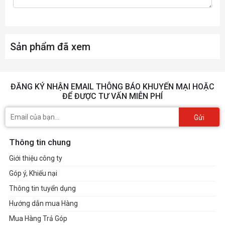
Góc nhìn:
85/85/85/85
Tấm nền:
IPS-level
Sản phẩm đã xem
Độ sáng:
500nits
ĐĂNG KÝ NHẬN EMAIL THÔNG BÁO KHUYẾN MẠI HOẶC
Tương phản:
1200:01:00
ĐỂ ĐƯỢC TƯ VẤN MIỄN PHÍ
NTSC %:
72%
Gửi
SRGB %:
100%
Thông tin chung
Adobe %:
75.35%
Giới thiệu công ty
Góp ý, Khiếu nại
Chống chóa:
glossy display
Thông tin tuyển dụng
Công nghệ
Hướng dẫn mua Hàng
đồng bộ hình
FreeSync Premium
Mua Hàng Trả Góp