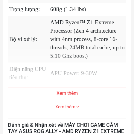
Trọng lượng:
608g (1.34 lbs)
AMD Ryzen™ Z1 Extreme
Processor (Zen 4 architecture
Bộ vi xử lý:
with 4nm process, 8-core 16-
threads, 24MB total cache, up to
5.10 Ghz boost)
Điện năng CPU
APU Power: 9-30W
tiêu thụ:
Chipset:
N/A
Xem thêm
Graphic
Xem thêm
N/A
Memory:
Đánh giá & Nhận xét về MÁY CHƠI GAME CẦM
AMD Radeon™ Graphics
Bộ xử lý hình
TAY ASUS ROG ALLY - AMD RYZEN Z1 EXTREME
(AMD RDNA™ 3, 12 CUs, up