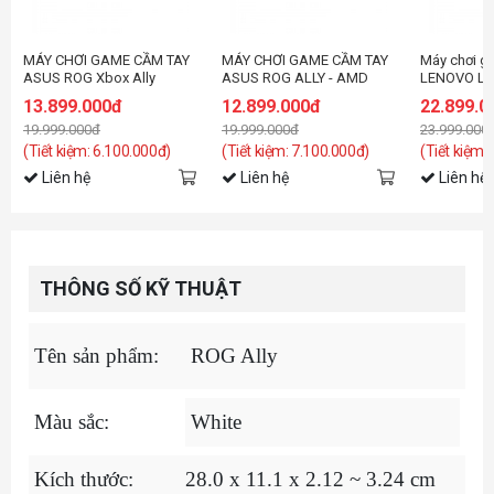
MÁY CHƠI GAME CẦM TAY
MÁY CHƠI GAME CẦM TAY
Máy chơi g
ASUS ROG Xbox Ally
ASUS ROG ALLY - AMD
LENOVO LE
RC73YA-NH002W
RYZEN Z1
8APU1 (83
13.899.000đ
12.899.000đ
22.899.0
(90NV00G1-M002N0)(AMD
(AMD Ryze
19.999.000đ
19.999.000đ
23.999.000
Ryzen Z2 A | 16GB | 512GB |
Extreme/1
AMD Radeon Graphics | 7
SSD/AMD R
(Tiết kiệm: 6.100.000đ)
(Tiết kiệm: 7.100.000đ)
(Tiết kiệm:
inch FHD | Windows 11
WQXGA IPS/
Liên hệ
Liên hệ
Liên hệ
Home | Trắng)
BT5.2/W11
THÔNG SỐ KỸ THUẬT
Tên sản phẩm:
ROG Ally
Màu sắc:
White
Kích thước:
28.0 x 11.1 x 2.12 ~ 3.24 cm