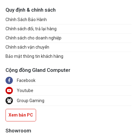
ảnh:
Quy định & chính sách
Chuẩn Patone:
N/A
Chính Sách Bảo Hành
Support Dolby
Chính sách đổi, trả lại hàng
N/A
Vision HDR:
Chính sách cho doanh nghiệp
Chính sách vận chuyển
Gorilla® Glass DXC
Mặt kính:
Bảo mật thông tin khách hàng
Gorilla® Glass Victus™
Cộng đồng Gland Computer
16GB LPDDR5 on board
Bộ nhớ đệm:
Facebook
(6400MT/s dual channel)
Youtube
LPDDR5
Group Gaming
Bộ nhớ đệm:
16GB
Xem bản PC
Khe nhớ mở
N/A
Showroom
rộng: