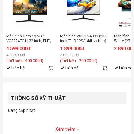
Màn hình Gaming VSP
Màn hình VSP IP2409S (23.8
Màn hình V
VG3224FC1 | 32 inch, FHD,
inch/FHD/IPS/144Hz/1ms)
White (27
240Hz, VA
inch/FHD/I
4.599.000đ
1.899.000đ
2.890.00
4.999.000đ
2.099.000đ
(Tiết kiệm: 400.000đ)
(Tiết kiệm: 200.000đ)
Liên hệ
Liên hệ
Liên hệ
THÔNG SỐ KỸ THUẬT
Đang cập nhật...
Xem thêm