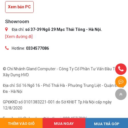
Xem bản PC
Showroom
Địa chỉ:
số 37-39 Ngõ 29 Mạc Thái Tông - Hà Nội.
[Xem đường đi]
Hotline:
0334577086
© Chi Nhánh Gland Computer - Công Ty Cổ Phần Tư Vấn Đầu Tư Và
Xây Dựng HVD
Địa chỉ: Số 16 Ngõ 16 - Phố Thái Hà - Phường Trung Liệt - Quận Đống
Đa - Hà Nội
GPĐKKD số 0101383221-001 do Sở KHĐT Tp.Hà Nội cấp ngày
12/8/2020
Email: cskh@gland.vn. Điện thoại: 033.457.7086
THÊM VÀO GIỎ
MUA NGAY
MUA TRẢ GÓP