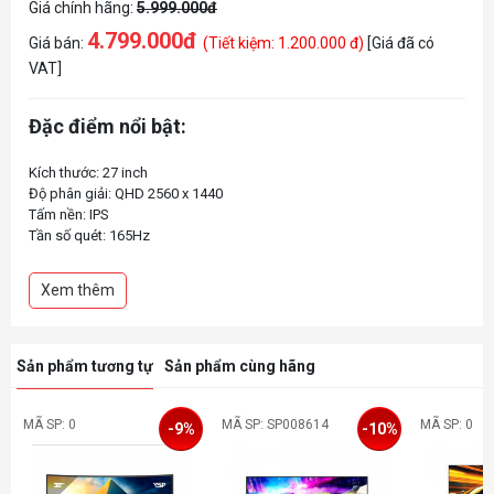
Giá chính hãng:
5.999.000đ
4.799.000đ
Giá bán:
(Tiết kiệm: 1.200.000 đ)
[Giá đã có
VAT]
Đặc điểm nổi bật:
Kích thước: 27 inch
Độ phân giải: QHD 2560 x 1440
Tấm nền: IPS
Tần số quét: 165Hz
Thời gian phản hồi: 1ms
Độ sáng: 300 nits
Xem thêm
Tỉ lệ tương phản: 1000:1
Cổng kết nối:
- HDMI 2.1 x1: 2560x1440 (120Hz)
- DP 1.4 x 1: 2560x1440 (165Hz)
Sản phẩm tương tự
Sản phẩm cùng hãng
- Type-C: 2560x1440 (165Hz), PD65W
MÃ SP: 0
MÃ SP: SP008614
MÃ SP: 0
-9%
-10%